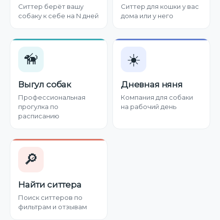
Ситтер берёт вашу
Ситтер для кошки у вас
собаку к себе на N дней
дома или у него
🦮
☀️
Выгул собак
Дневная няня
Профессиональная
Компания для собаки
прогулка по
на рабочий день
расписанию
🔎
Найти ситтера
Поиск ситтеров по
фильтрам и отзывам