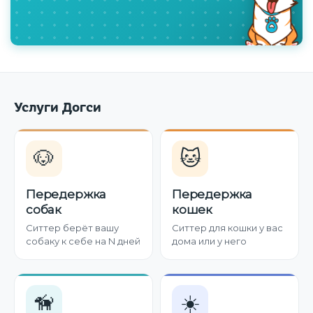
Услуги Догси
🐶
🐱
Передержка
Передержка
собак
кошек
Ситтер берёт вашу
Ситтер для кошки у вас
собаку к себе на N дней
дома или у него
🦮
☀️