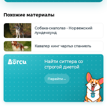
Похожие материалы
Собака-скалолаз - Норвежский
лунденхунд
Кавалер кинг чарльз спаниель
Найти ситтера со
строгой диетой
→
Перейти