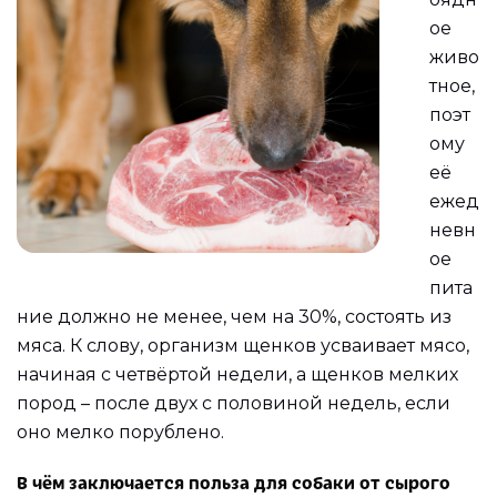
ое
живо
тное,
поэт
ому
её
ежед
невн
ое
пита
ние должно не менее, чем на 30%, состоять из
мяса. К слову, организм щенков усваивает мясо,
начиная с четвёртой недели, а щенков мелких
пород – после двух с половиной недель, если
оно мелко порублено.
В чём заключается польза для собаки от сырого