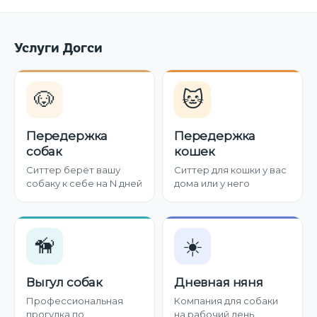
Услуги Догси
🐶
🐱
Передержка
Передержка
собак
кошек
Ситтер берёт вашу
Ситтер для кошки у вас
собаку к себе на N дней
дома или у него
🦮
☀️
Выгул собак
Дневная няня
Профессиональная
Компания для собаки
прогулка по
на рабочий день