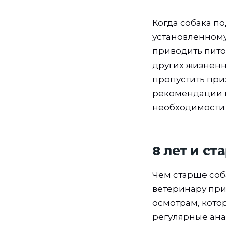
Когда собака п
установленному
приводить пито
других жизненно
пропустить при
рекомендации п
необходимости 
8 лет и с
Чем старше соб
ветеринару при
осмотрам, кото
регулярные анал