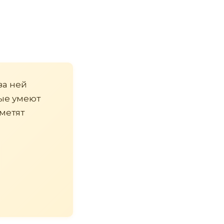
за ней
рые умеют
аметят