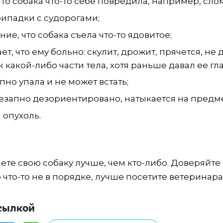
что собака что-то себе повредила, например, сло
ипадки с судорогами;
ние, что собака съела что-то ядовитое;
т, что ему больно: скулит, дрожит, прячется, не 
к какой-либо части тела, хотя раньше давал ее гл
пно упала и не может встать;
езапно дезориентировано, натыкается на предм
 опухоль.
ете свою собаку лучше, чем кто-либо. Доверяйте
о что-то не в порядке, лучше посетите ветеринара
сылкой