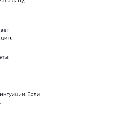
мала лапу;
дает
адить;
еты;
 интуиции. Если
.