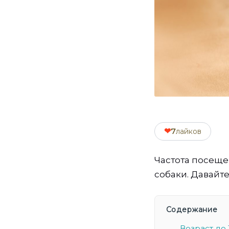
❤
7
лайков
Частота посеще
собаки. Давайте
Содержание
Возраст до