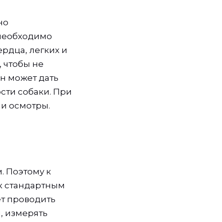
но
 необходимо
рдца, легких и
, чтобы не
н может дать
сти собаки. При
и осмотры.
. Поэтому к
 к стандартным
ет проводить
, измерять