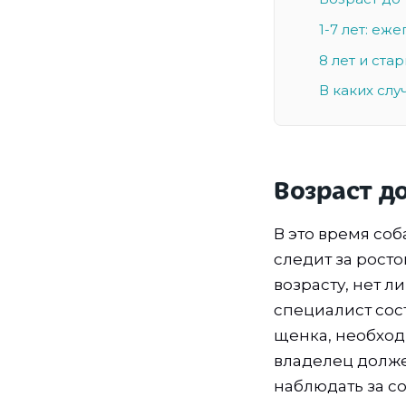
1-7 лет: еж
8 лет и ста
В каких сл
Возраст д
В это время со
следит за росто
возрасту, нет 
специалист сос
щенка, необход
владелец долже
наблюдать за со