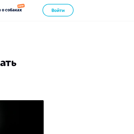
 о собаках
Войти
ать