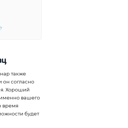
?
яц
инар также
и он согласно
ия. Хороший
 именно вашего
о время
можности будет