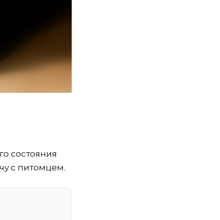
го состояния
ачу с питомцем.