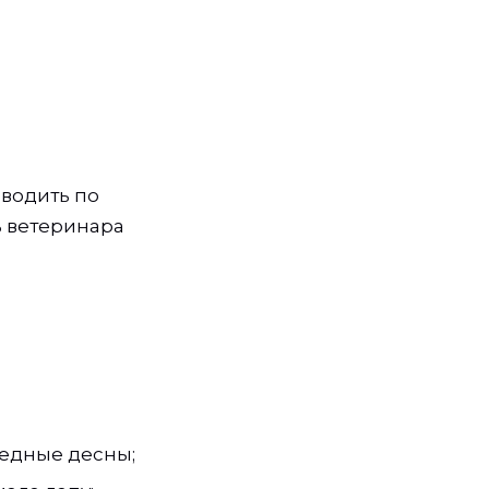
оводить по
ь ветеринара
ледные десны;