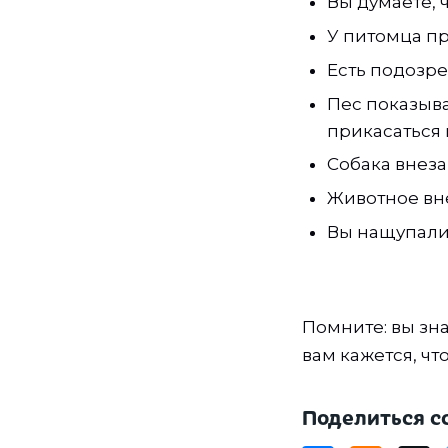
Вы думаете, 
У питомца пр
Есть подозре
Пес показывае
прикасаться 
Собака внеза
Животное вн
Вы нащупали
Помните: вы зна
вам кажется, чт
Поделиться с