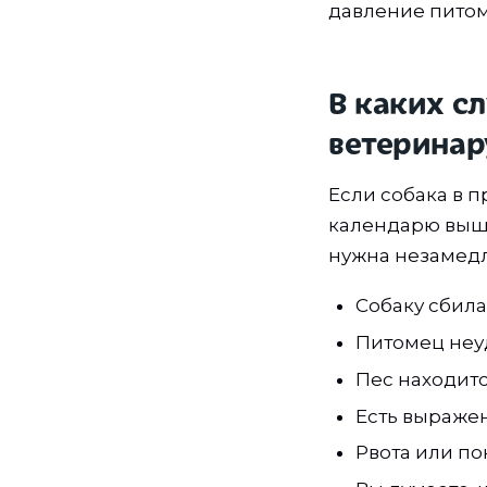
давление питом
В каких с
ветеринар
Если собака в 
календарю выше
нужна незамедл
Собаку сбил
Питомец неуд
Пес находитс
Есть выраже
Рвота или по