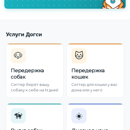
Услуги Догси
🐶
🐱
Передержка
Передержка
собак
кошек
Ситтер берёт вашу
Ситтер для кошки у вас
собаку к себе на N дней
дома или у него
🦮
☀️