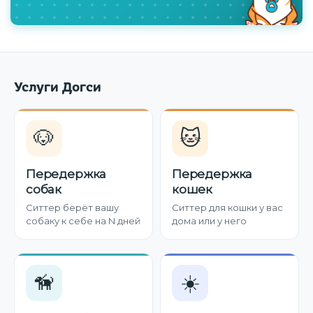
Услуги Догси
🐶
🐱
Передержка
Передержка
собак
кошек
Ситтер берёт вашу
Ситтер для кошки у вас
собаку к себе на N дней
дома или у него
🦮
☀️