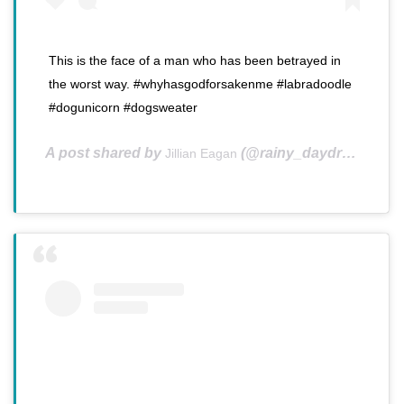
This is the face of a man who has been betrayed in
the worst way. #whyhasgodforsakenme #labradoodle
#dogunicorn #dogsweater
A post shared by
(@rainy_daydreamy_jill) on
Jillian Eagan