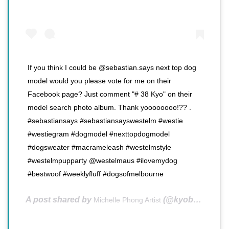
If you think I could be @sebastian.says next top dog
model would you please vote for me on their
Facebook page? Just comment "# 38 Kyo" on their
model search photo album. Thank yoooooooo!?? .
#sebastiansays #sebastiansayswestelm #westie
#westiegram #dogmodel #nexttopdogmodel
#dogsweater #macrameleash #westelmstyle
#westelmpupparty @westelmaus #ilovemydog
#bestwoof #weeklyfluff #dogsofmelbourne
A post shared by
(@kyobooboo) on
Michelle Phong Artist