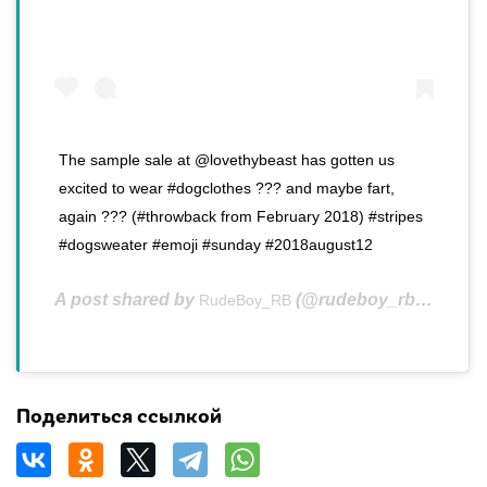
The sample sale at @lovethybeast has gotten us
excited to wear #dogclothes ??? and maybe fart,
again ??? (#throwback from February 2018) #stripes
#dogsweater #emoji #sunday #2018august12
A post shared by
(@rudeboy_rb) on
RudeBoy_RB
Aug 
Поделиться ссылкой