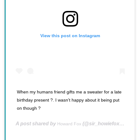
View this post on Instagram
When my humans friend gifts me a sweater for a late
birthday present ?. I wasn't happy about it being put
on though ?
A post shared by
(@sir_howiefox) on
Howard Fox
Aug 