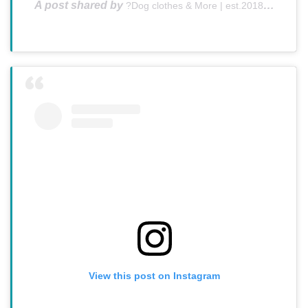
A post shared by
(@gnoc
?Dog clothes & More | est.2018
View this post on Instagram