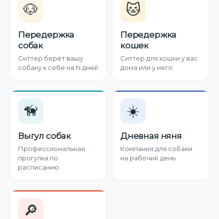
🐶
🐱
Передержка
Передержка
собак
кошек
Ситтер берёт вашу
Ситтер для кошки у вас
собаку к себе на N дней
дома или у него
🦮
☀️
Выгул собак
Дневная няня
Профессиональная
Компания для собаки
прогулка по
на рабочий день
расписанию
🔎