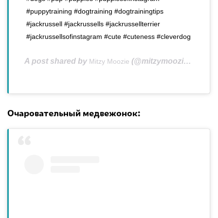
#puppytraining #dogtraining #dogtrainingtips
#jackrussell #jackrussells #jackrussellterrier
#jackrussellsofinstagram #cute #cuteness #cleverdog
A post shared by
(@mitzymoozie) on
Mitzy Moozie
Aug
Очаровательный медвежонок: