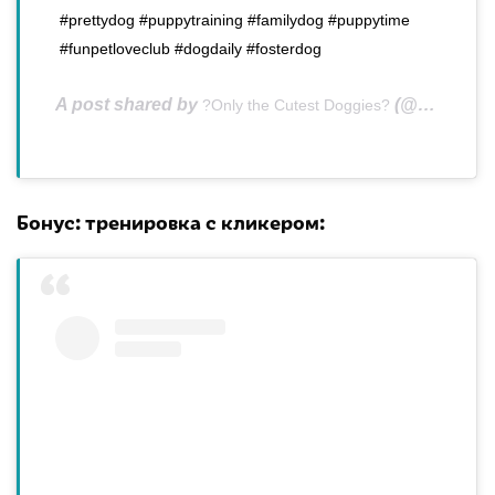
#prettydog #puppytraining #familydog #puppytime
#funpetloveclub #dogdaily #fosterdog
A post shared by
(@bigbarkpuppy_shots) on
?Only the Cutest Doggies?
Бонус: тренировка с кликером: