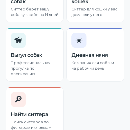
собак
кошек
Ситтер берёт вашу
Ситтер для кошки у вас
собаку к себе на N дней
дома или у него
🦮
☀️
Выгул собак
Дневная няня
Профессиональная
Компания для собаки
прогулка по
на рабочий день
расписанию
🔎
Найти ситтера
Поиск ситтеров по
фильтрам и отзывам