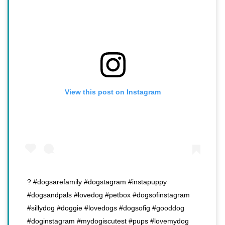
View this post on Instagram
? #dogsarefamily #dogstagram #instapuppy
#dogsandpals #lovedog #petbox #dogsofinstagram
#sillydog #doggie #lovedogs #dogsofig #gooddog
#doginstagram #mydogiscutest #pups #lovemydog