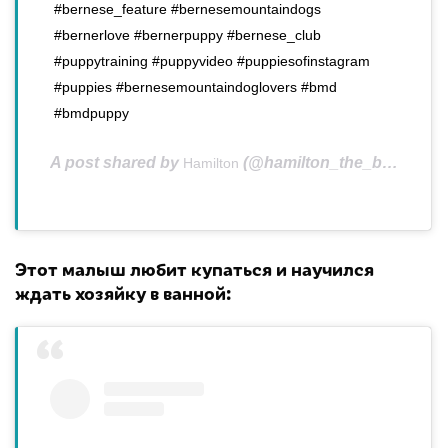
#bernese_feature #bernesemountaindogs
#bernerlove #bernerpuppy #bernese_club
#puppytraining #puppyvideo #puppiesofinstagram
#puppies #bernesemountaindoglovers #bmd
#bmdpuppy
A post shared by
(@hamilton_the_berner) on
Hamilton
Этот малыш любит купаться и научился
ждать хозяйку в ванной: