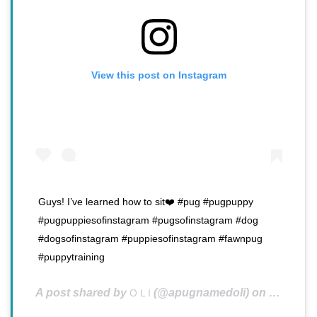
View this post on Instagram
Guys! I’ve learned how to sit❤️ #pug #pugpuppy
#pugpuppiesofinstagram #pugsofinstagram #dog
#dogsofinstagram #puppiesofinstagram #fawnpug
#puppytraining
A post shared by
(@apugnamedoli) on
O L I
Aug 20, 2