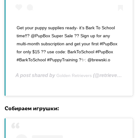
Get your puppy supplies ready- it’s Bark To School
time‼️? @PupBox Super Sale ?? Sign up for any
multi-month subscription and get your first #PupBox
for only $15 ?? use code: BarkToSchool #PupBox
#BarkToSchool #PuppyTraining ?✨: @brewski.o
A post shared by
(@retrieverthegolden) on
Golden Retrievers
Собираем игрушки: