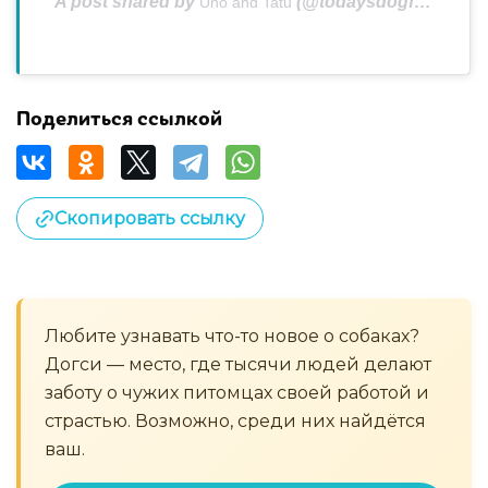
A post shared by
(@todaysdogfun) on
Uno and Tatu
Au
Поделиться ссылкой
Скопировать ссылку
Любите узнавать что-то новое о собаках?
Догси — место, где тысячи людей делают
заботу о чужих питомцах своей работой и
страстью. Возможно, среди них найдётся
ваш.