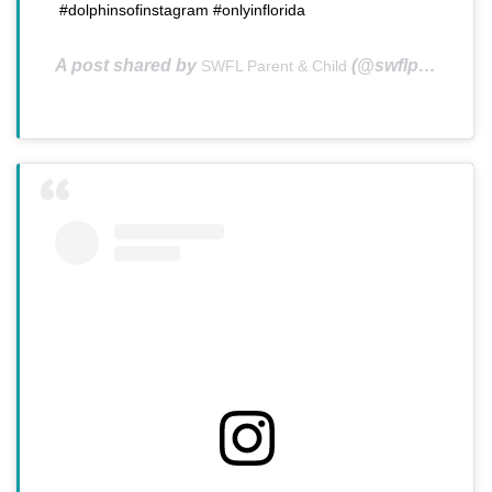
#dolphinsofinstagram #onlyinflorida
A post shared by
(@swflparentchild) on
SWFL Parent & Child