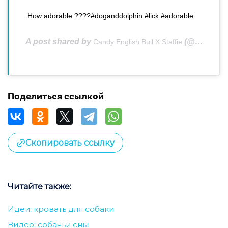
How adorable ????#doganddolphin #lick #adorable
A post shared by
(@candybullterrier) on
Candy English Bull X Staffie
Поделиться ссылкой
Скопировать ссылку
Читайте также:
Идеи: кровать для собаки
Видео: собачьи сны