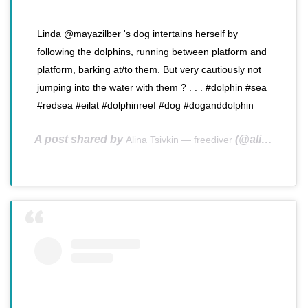
Linda @mayazilber 's dog intertains herself by
following the dolphins, running between platform and
platform, barking at/to them. But very cautiously not
jumping into the water with them ? . . . #dolphin #sea
#redsea #eilat #dolphinreef #dog #doganddolphin
A post shared by
(@alinatsivkin) on
Alina Tsivkin — freediver