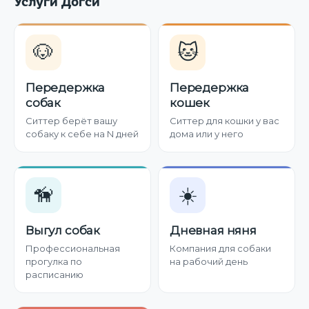
Услуги Догси
🐶
🐱
Передержка
Передержка
собак
кошек
Ситтер берёт вашу
Ситтер для кошки у вас
собаку к себе на N дней
дома или у него
🦮
☀️
Выгул собак
Дневная няня
Профессиональная
Компания для собаки
прогулка по
на рабочий день
расписанию