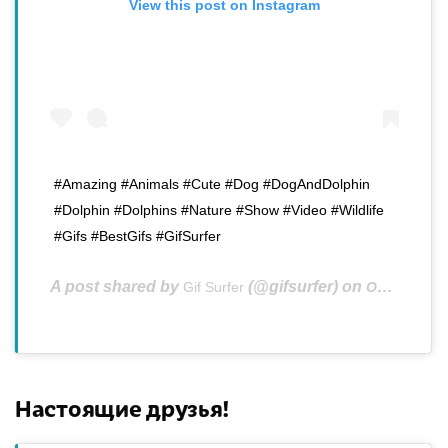
View this post on Instagram
#Amazing #Animals #Cute #Dog #DogAndDolphin
#Dolphin #Dolphins #Nature #Show #Video #Wildlife
#Gifs #BestGifs #GifSurfer
A post shared by
(@gifsurfer) on
Gif Surfer
Oct 23, 2017 at 5:16pm PDT
Настоящие друзья!