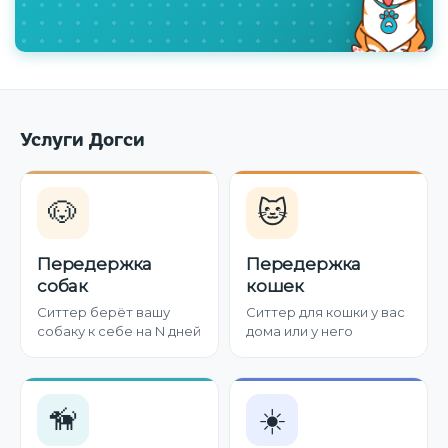
Услуги Догси
🐶
🐱
Передержка
Передержка
собак
кошек
Ситтер берёт вашу
Ситтер для кошки у вас
собаку к себе на N дней
дома или у него
🦮
☀️