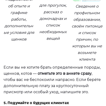
для прогулок,
об опыте и
Сведения о
рассказ о
графике
профильном
домочадчах и
работы,
образовании,
список
дополнительн
своём питомце
необходимых
ые условия для
и список
вещей
щенков
причин, по
которым вы не
возьмете
клиента
Если вы не хотите брать определенные породы,
щенков, котов —
отметьте это в анкете сразу
,
чтобы вас не беспокоили напрасно. Если берёте
дополнительную плату за круглосуточный
присмотр или особый уход, напишите это.
5. Подумайте о будущих клиентах