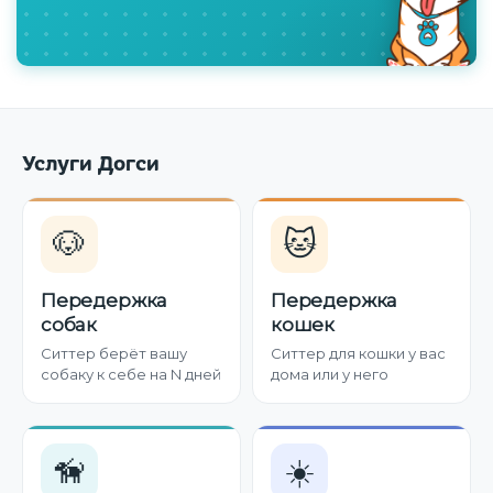
Услуги Догси
🐶
🐱
Передержка
Передержка
собак
кошек
Ситтер берёт вашу
Ситтер для кошки у вас
собаку к себе на N дней
дома или у него
🦮
☀️