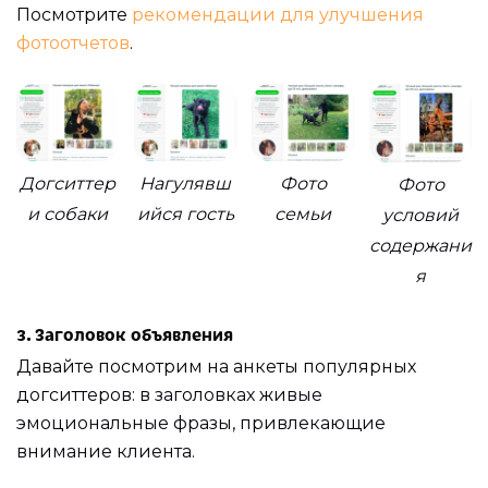
Посмотрите
рекомендации для улучшения
фотоотчетов
.
Догситтер
Нагулявш
Фото
Фото
и собаки
ийся гость
семьи
условий
содержани
я
3. Заголовок объявления
Давайте посмотрим на анкеты популярных
догситтеров: в заголовках живые
эмоциональные фразы, привлекающие
внимание клиента.