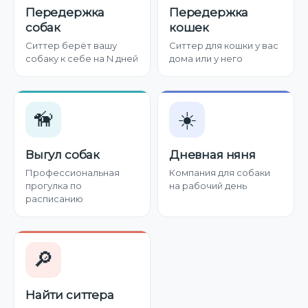
Передержка
Передержка
собак
кошек
Ситтер берёт вашу
Ситтер для кошки у вас
собаку к себе на N дней
дома или у него
🦮
☀️
Выгул собак
Дневная няня
Профессиональная
Компания для собаки
прогулка по
на рабочий день
расписанию
🔎
Найти ситтера