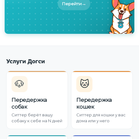
→
Перейти
Услуги Догси
🐶
🐱
Передержка
Передержка
собак
кошек
Ситтер берёт вашу
Ситтер для кошки у вас
собаку к себе на N дней
дома или у него