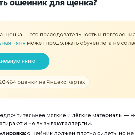
ть ошейник для щенка?
 щенка — это последовательность и повторение
вная няня
может продолжать обучение, а не сбива
 дневную няню →
5.0
·
464 оценки на Яндекс Картах
едпочтительнее мягкие и лёгкие материалы — н
атирают и не вызывают аллергии.
улировка:
ошейник должен плотно сидеть, но не