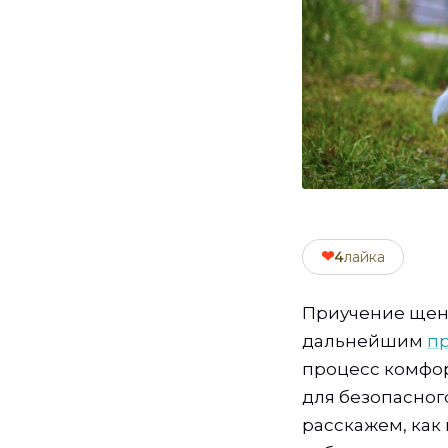
❤
4
лайка
Приучение щенк
дальнейшим
п
процесс комфор
для безопасного
расскажем, как