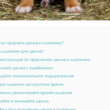
но приучать щенка к ошейнику?
ь ошейник для щенка?
инструкция по приучению щенка к ошейнику
акомьте щенка с ошейником
льзуйте положительное подкрепление
ньте ошейник на короткое время
епенно увеличивайте время ношения
кайте и занимайте щенка
бки при приучении щенка к ошейнику