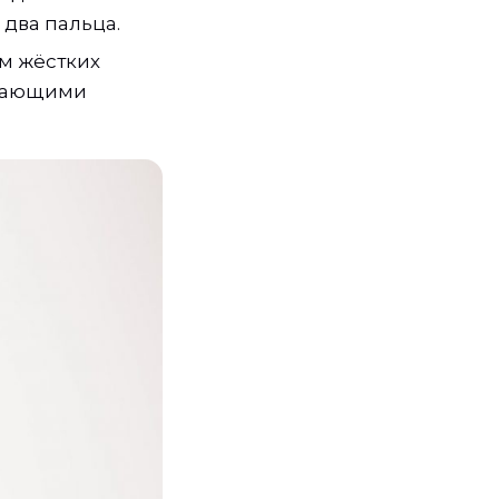
два пальца.
м жёстких
ажающими