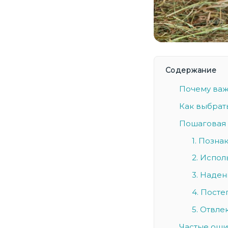
Содержание
Почему важ
Как выбрат
Пошаговая 
1. Позн
2. Испо
3. Наде
4. Пост
5. Отвле
Частые оши