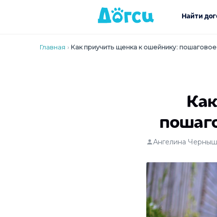
Найти дог
Главная
›
Как приучить щенка к ошейнику: пошаговое
Как
пошаго
Ангелина Черныш