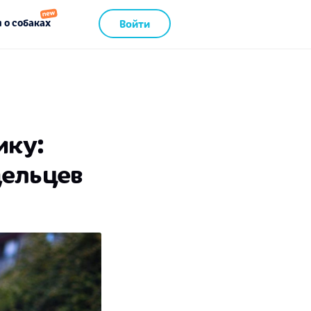
 о собаках
Войти
ику:
дельцев