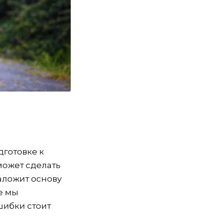
дготовке к
может сделать
аложит основу
е мы
шибки стоит