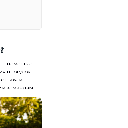
?
 его помощью
мя прогулок.
страха и
 и командам.