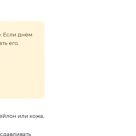
. Если днём
ть его.
ейлон или кожа,
 сдавливать