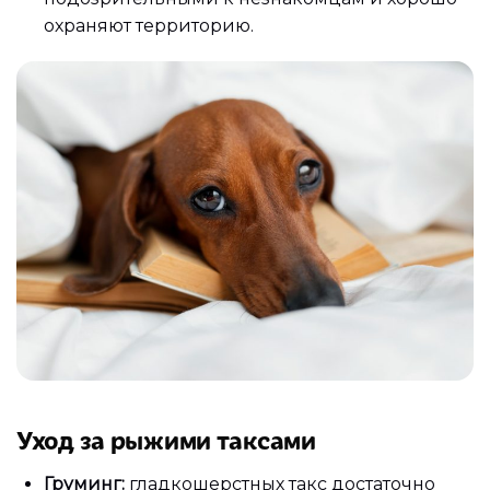
охраняют территорию.
Уход за рыжими таксами
Груминг:
гладкошерстных такс достаточно