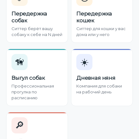
Передержка
Передержка
собак
кошек
Ситтер берёт вашу
Ситтер для кошки у вас
собаку к себе на N дней
дома или у него
🦮
☀️
Выгул собак
Дневная няня
Профессиональная
Компания для собаки
прогулка по
на рабочий день
расписанию
🔎