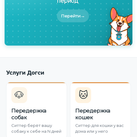
период
→
Перейти
Услуги Догси
🐶
🐱
Передержка
Передержка
собак
кошек
Ситтер берёт вашу
Ситтер для кошки у вас
собаку к себе на N дней
дома или у него