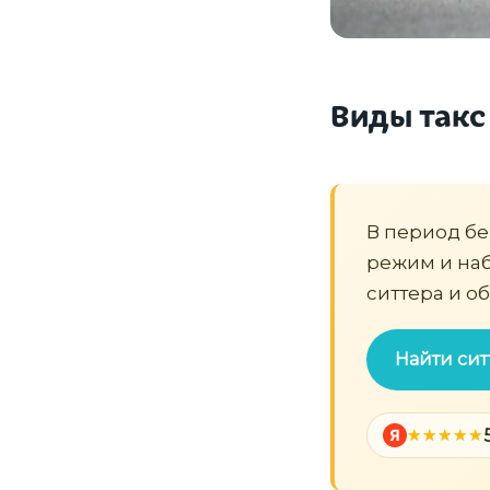
Виды такс
В период бе
режим и наб
ситтера и о
Найти сит
Я