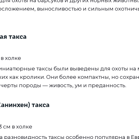
ля охоты на барсуков и других норных животны
осложением, выносливостью и сильным охотнич
ая такса
 в холке
ниатюрные таксы были выведены для охоты на 
ких как кролики. Они более компактны, но сохра
черты породы — живость, ум и преданность.
Канинхен) такса
 см в холке
а разновидность таксы особенно популярна в Ев