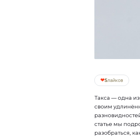
❤
5
лайков
Такса — одна и
своим удлинённ
разновидностей,
статье мы подр
разобраться, к