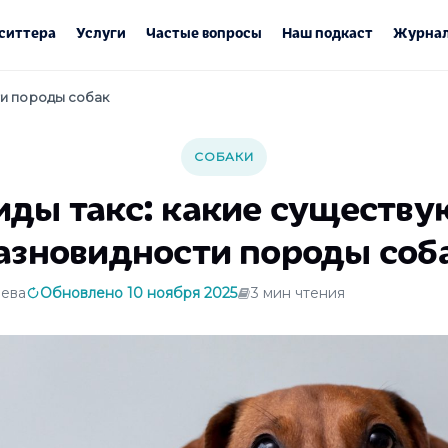
ситтера
Услуги
Частые вопросы
Наш подкаст
Журнал
ти породы собак
СОБАКИ
иды такс: какие существу
азновидности породы соб
ева
Обновлено 10 ноября 2025
3 мин чтения