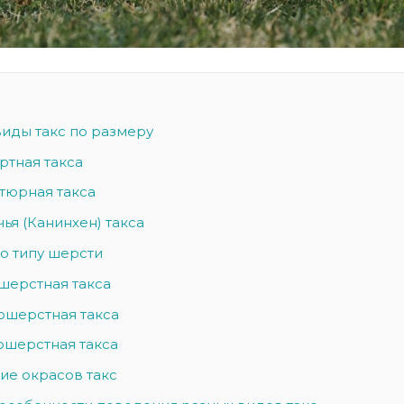
иды такс по размеру
артная такса
тюрная такса
чья (Канинхен) такса
о типу шерсти
ошерстная такса
ошерстная такса
ошерстная такса
ие окрасов такс