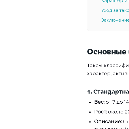
Характер и
Уход за так
Заключени
Основные 
Таксы классифи
характер, актив
1. Стандартна
Вес:
от 7 до 14
Рост:
около 20
Описание:
Ст