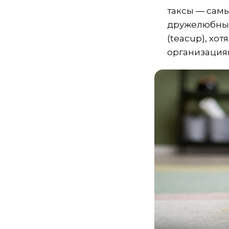
таксы — сам
дружелюбным 
(teacup), хо
организация