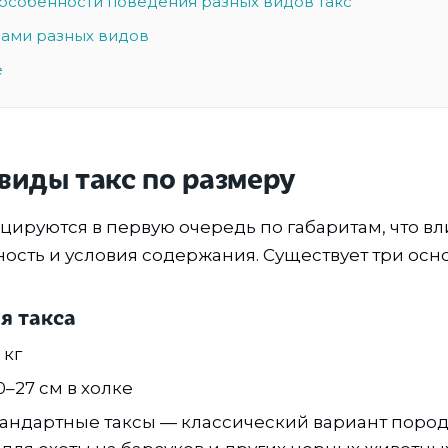
 особенности поведения разных видов такс
сами разных видов
е
виды такс по размеру
цируются в первую очередь по габаритам, что вл
ность и условия содержания. Существует три осн
я такса
 кг
–27 см в холке
андартные таксы — классический вариант пород