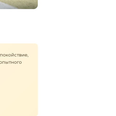
покойствие,
 опытного