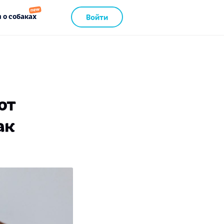
 о собаках
Войти
ют
ак