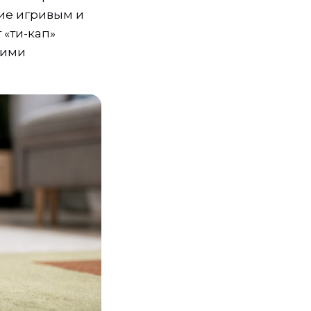
ие игривым и
 «ти-кап»
кими