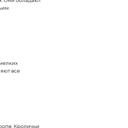
х. Они обладают
ьим
мелких
няют все
ропе. Кроличьи