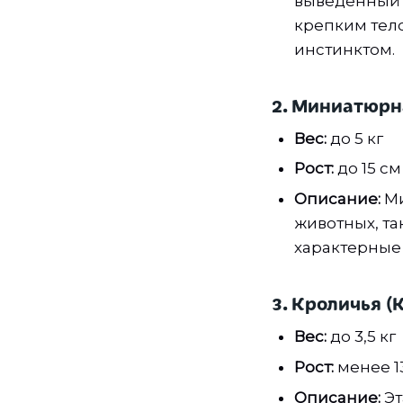
выведенный д
крепким тел
инстинктом.
2. Миниатюрн
Вес:
до 5 кг
Рост:
до 15 см
Описание:
Ми
животных, та
характерные 
3. Кроличья (
Вес:
до 3,5 кг
Рост:
менее 13
Описание:
Эт