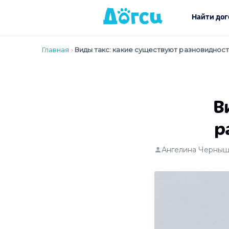
Найти дог
Главная
›
Виды такс: какие существуют разновиднос
В
р
Ангелина Черныш