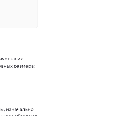
ияет на их
овных размера:
ы, изначально