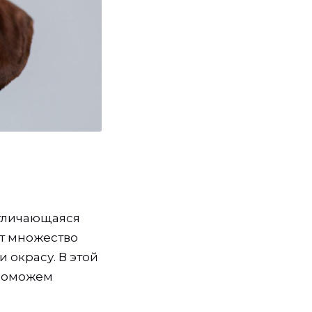
отличающаяся
т множество
 окрасу. В этой
 поможем