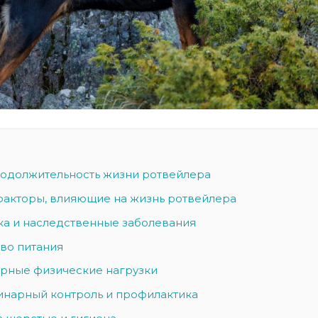
одолжительность жизни ротвейлера
акторы, влияющие на жизнь ротвейлера
ика и наследственные заболевания
тво питания
лярные физические нагрузки
ринарный контроль и профилактика