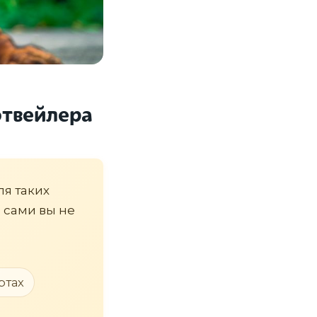
отвейлера
ля таких
а сами вы не
ртах