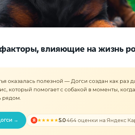
факторы, влияющие на жизнь р
тья оказалась полезной — Догси создан как раз д
вис, который помогает с собакой в моменты, когд
 рядом.
Догси →
5.0
·
464 оценки на Яндекс Ка
Я