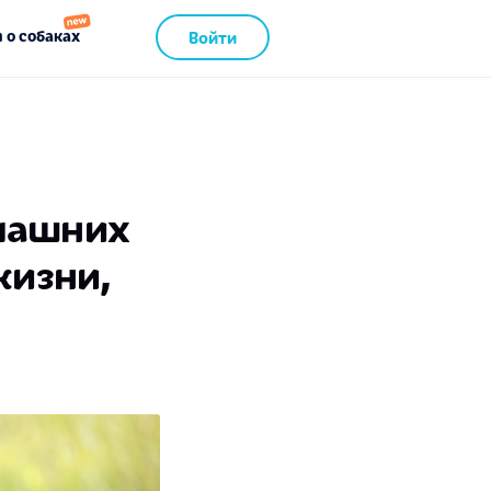
 о собаках
Войти
омашних
жизни,