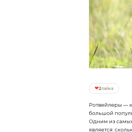
❤
2
лайка
Ротвейлеры — к
большой популя
Одним из самых
является: сколь