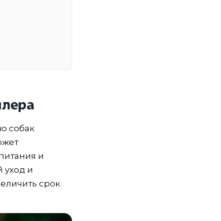
йлера
во собак
ожет
 питания и
 уход и
еличить срок