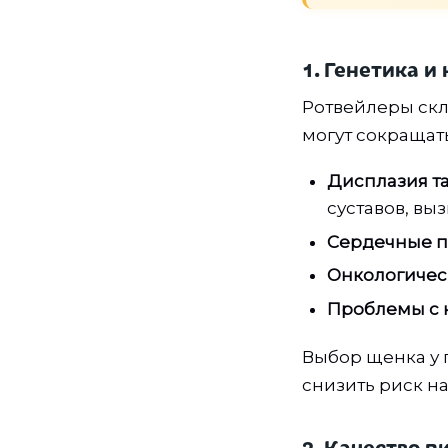
1. Генетика 
Ротвейлеры скл
могут сокращат
Дисплазия та
суставов, в
Сердечные п
Онкологичес
Проблемы с 
Выбор щенка у 
снизить риск н
2. Качество п