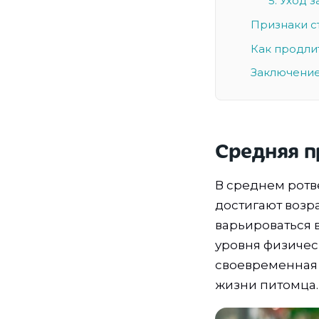
5. Уход 
Признаки с
Как продли
Заключени
Средняя п
В среднем ротв
достигают возр
варьироваться 
уровня физичес
своевременная 
жизни питомца.