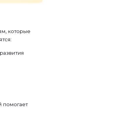
м, которые
тся:
развития
й помогает