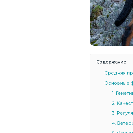
Содержание
Средняя пр
Основные ф
1. Генет
2. Качес
3. Регу
4. Вете