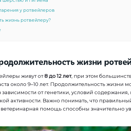
за шерстью и гигиена
тарения у ротвейлеров
ть жизнь ротвейлеру?
е
родолжительность жизни ротве
ейлеры живут от
8 до 12 лет
, при этом большинст
аста около 9–10 лет. Продолжительность жизни м
в зависимости от генетики, условий содержания,
кой активности. Важно понимать, что правильный
ветеринарная помощь способны значительно ув