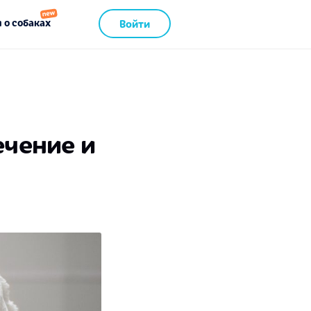
 о собаках
Войти
ечение и