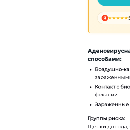
Я
Аденовирусна
способами:
Воздушно-ка
зараженным
Контакт с б
фекалии.
Зараженные
Группы риска:
Щенки до года,