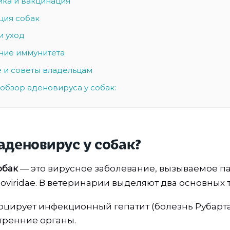
ка и вакцинация
ция собак
и уход
ние иммунитета
 и советы владельцам
обзор аденовируса у собак:
аденовирус у собак?
обак
— это вирусное заболевание, вызываемое п
viridae. В ветеринарии выделяют два основных т
цирует инфекционный гепатит (болезнь Рубарта
тренние органы.