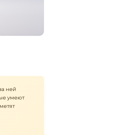
за ней
рые умеют
аметят