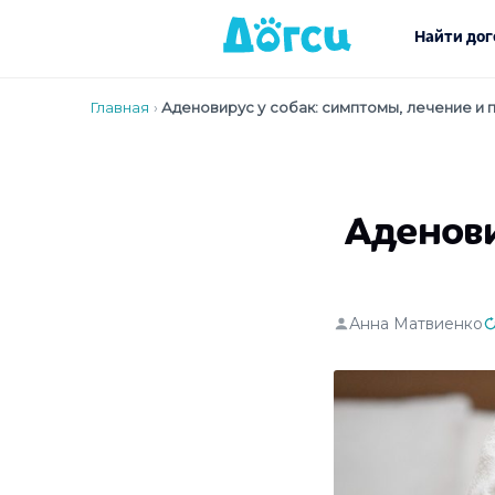
Найти дог
Главная
›
Аденовирус у собак: симптомы, лечение и
Аденови
Анна Матвиенко