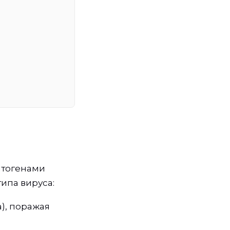
атогенами
ипа вируса:
), поражая