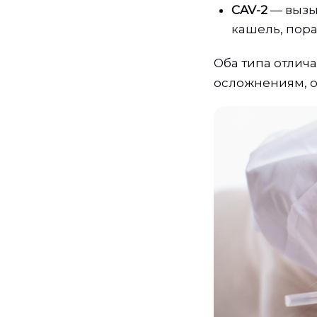
CAV-2
— вызы
кашель, пора
Оба типа отлич
осложнениям, о