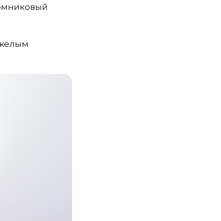
томниковый
яжёлым