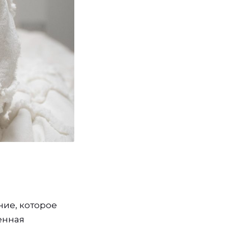
ние, которое
енная