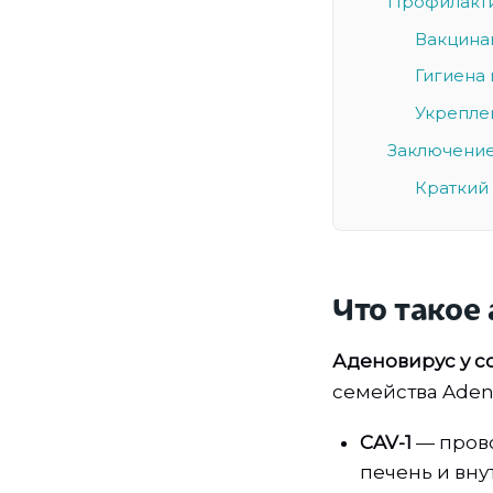
Профилакти
Вакцина
Гигиена 
Укрепле
Заключение
Краткий 
Что такое 
Аденовирус у с
семейства Adeno
CAV-1
— прово
печень и вну