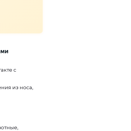
ими
акте с
ния из носа,
вотные,