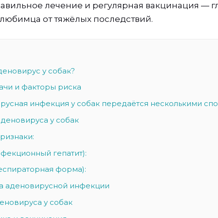
равильное лечение и регулярная вакцинация — 
любимца от тяжёлых последствий.
деновирус у собак?
ачи и факторы риска
русная инфекция у собак передаётся несколькими спо
деновируса у собак
ризнаки:
нфекционный гепатит):
еспираторная форма):
а аденовирусной инфекции
еновируса у собак