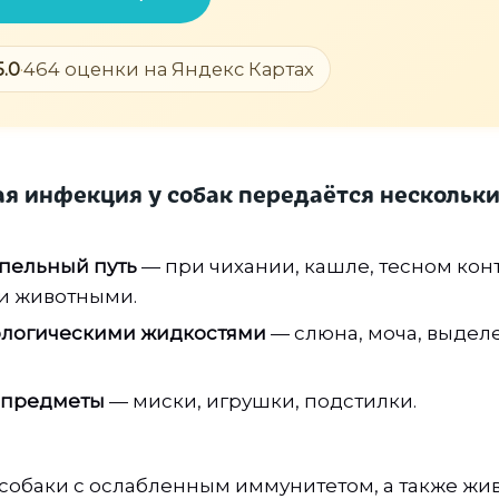
5.0
·
464 оценки на Яндекс Картах
я инфекция у собак
передаётся нескольк
пельный путь
— при чихании, кашле, тесном конт
и животными.
иологическими жидкостями
— слюна, моча, выделе
 предметы
— миски, игрушки, подстилки.
 собаки с ослабленным иммунитетом, а также жи