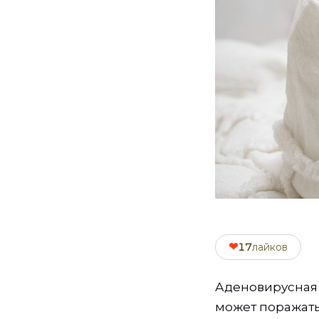
❤
17
лайков
Аденовирусная 
может поражать