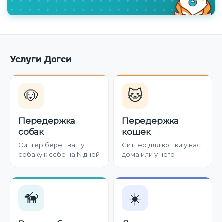
Услуги Догси
🐶
🐱
Передержка
Передержка
собак
кошек
Ситтер берёт вашу
Ситтер для кошки у вас
собаку к себе на N дней
дома или у него
🦮
☀️