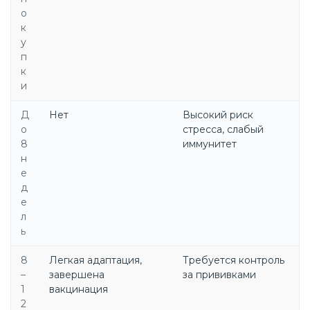
о
к
у
п
к
и
Д
Нет
Высокий риск
о
стресса, слабый
8
иммунитет
н
е
д
е
л
ь
8
Легкая адаптация,
Требуется контроль
–
завершена
за прививками
1
вакцинация
2