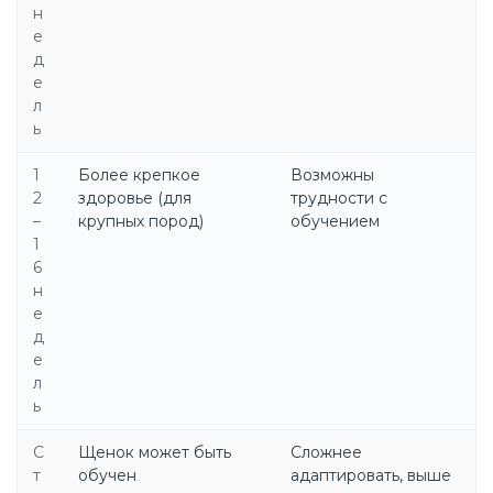
н
е
д
е
л
ь
1
Более крепкое
Возможны
2
здоровье (для
трудности с
–
крупных пород)
обучением
1
6
н
е
д
е
л
ь
С
Щенок может быть
Сложнее
т
обучен
адаптировать, выше