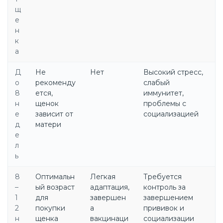
щ
е
н
к
а
Д
Не
Нет
Высокий стресс,
о
рекоменду
слабый
8
ется,
иммунитет,
н
щенок
проблемы с
е
зависит от
социализацией
д
матери
е
л
ь
8
Оптимальн
Легкая
Требуется
–
ый возраст
адаптация,
контроль за
1
для
завершен
завершением
2
покупки
а
прививок и
н
щенка
вакцинаци
социализации