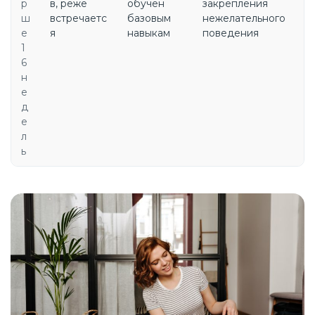
р
в, реже
обучен
закрепления
ш
встречаетс
базовым
нежелательного
е
я
навыкам
поведения
1
6
н
е
д
е
л
ь