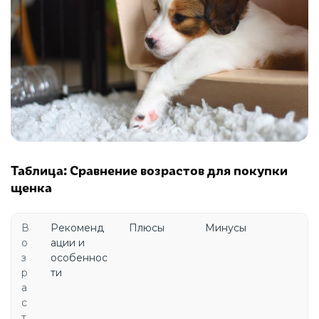
Таблица: Сравнение возрастов для покупки
щенка
В
Рекоменд
Плюсы
Минусы
о
ации и
з
особеннос
р
ти
а
с
т