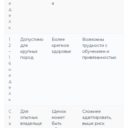
е
я
д
е
л
ь
1
Допустимо
Более
Возможны
2
для
крепкое
трудности с
–
крупных
здоровье
обучением и
1
пород
привязанностью
6
н
е
д
е
л
ь
С
Для
Щенок
Сложнее
т
опытных
может
адаптировать,
а
владельце
быть
выше риск