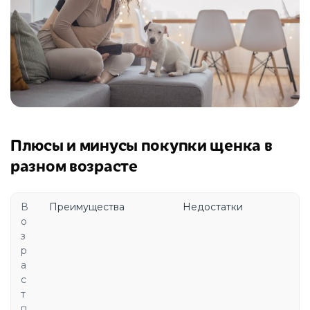
Плюсы и минусы покупки щенка в
разном возрасте
В
Преимущества
Недостатки
о
з
р
а
с
т
п