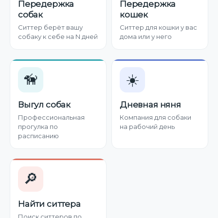
Передержка
Передержка
собак
кошек
Ситтер берёт вашу
Ситтер для кошки у вас
собаку к себе на N дней
дома или у него
🦮
☀️
Выгул собак
Дневная няня
Профессиональная
Компания для собаки
прогулка по
на рабочий день
расписанию
🔎
Найти ситтера
Поиск ситтеров по