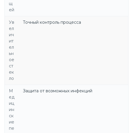
щ
ей
Ув
Точный контроль процесса
ел
ич
ит
ел
ьн
ое
ст
ек
ло
М
Защита от возможных инфекций
ед
иц
ин
ск
ие
пе