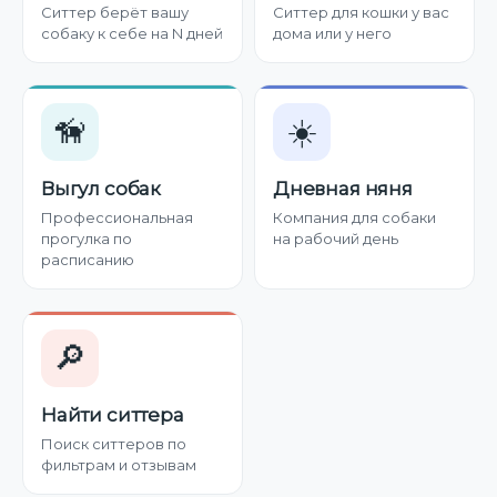
Ситтер берёт вашу
Ситтер для кошки у вас
собаку к себе на N дней
дома или у него
🦮
☀️
Выгул собак
Дневная няня
Профессиональная
Компания для собаки
прогулка по
на рабочий день
расписанию
🔎
Найти ситтера
Поиск ситтеров по
фильтрам и отзывам