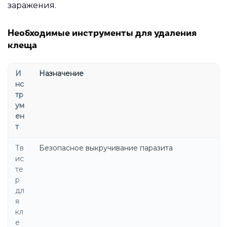
заражения.
Необходимые инструменты для удаления
клеща
И
Назначение
нс
тр
ум
ен
т
Тв
Безопасное выкручивание паразита
ис
те
р
дл
я
кл
е