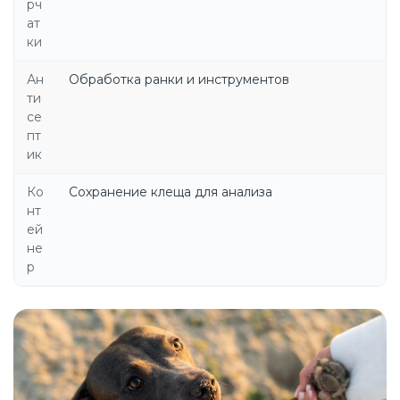
рч
ат
ки
Ан
Обработка ранки и инструментов
ти
се
пт
ик
Ко
Сохранение клеща для анализа
нт
ей
не
р