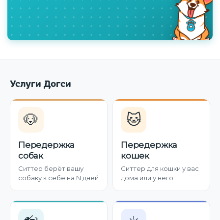
Услуги Догси
🐶
🐱
Передержка
Передержка
собак
кошек
Ситтер берёт вашу
Ситтер для кошки у вас
собаку к себе на N дней
дома или у него