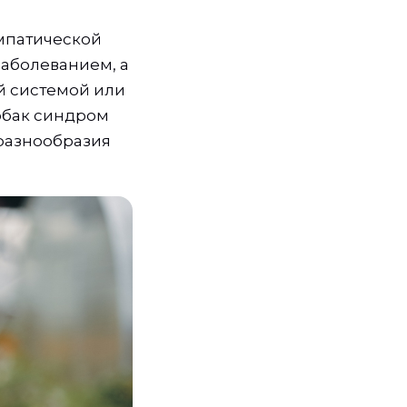
мпатической
заболеванием, а
й системой или
обак синдром
 разнообразия