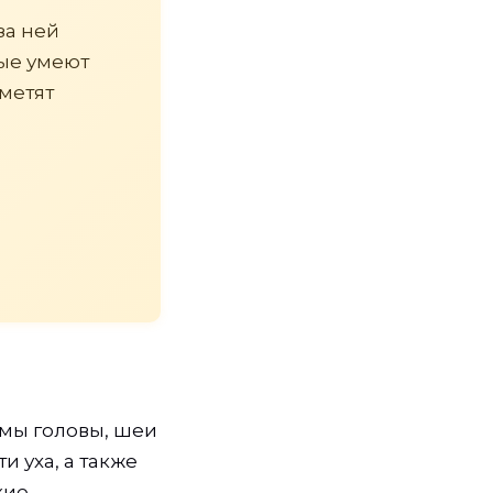
за ней
рые умеют
аметят
вмы головы, шеи
и уха, а также
кие