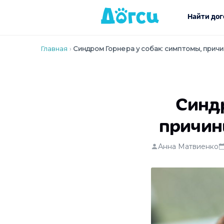
Найти дог
Главная
›
Синдром Горнера у собак: симптомы, прич
Синдр
причин
Анна Матвиенко