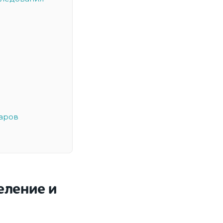
аров
еление и