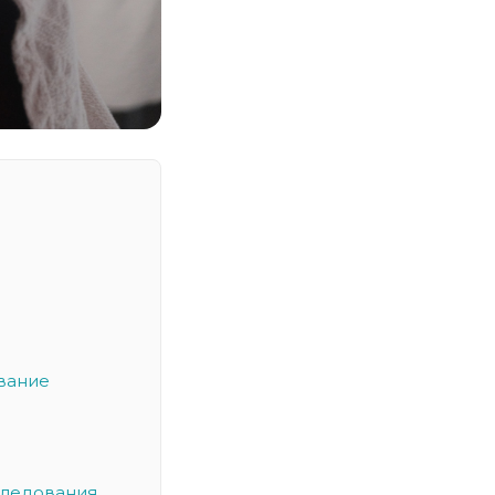
вание
следования