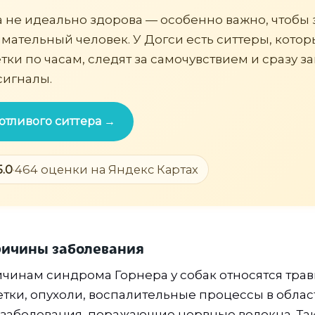
а не идеально здорова — особенно важно, чтобы 
мательный человек. У Догси есть ситтеры, кото
тки по часам, следят за самочувствием и сразу з
сигналы.
отливого ситтера →
5.0
·
464 оценки на Яндекс Картах
ичины заболевания
чинам синдрома Горнера у собак относятся тра
тки, опухоли, воспалительные процессы в област
заболевания, поражающие нервные волокна. Та