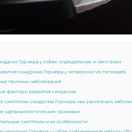
индром Горнера у собак: определение и патогенез
звития синдрома Горнера у четвероногих питомцев
ые причины заболевания
ые факторы развития синдрома
е симптомы синдрома Горнера: как распознать заболе
е офтальмологические признаки
тельные симптомы и их особенности
а синдрома Горнера у собак: современные методы об