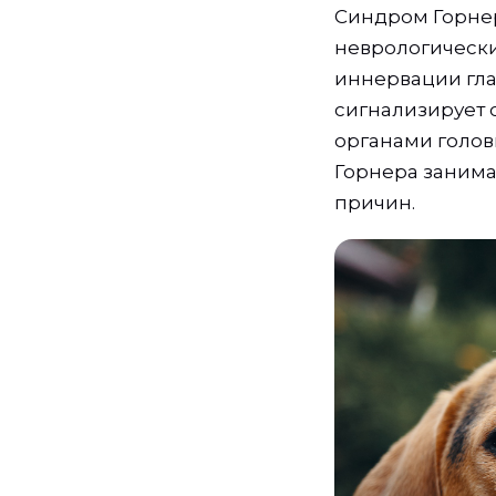
Синдром Горнер
неврологически
иннервации гла
сигнализирует 
органами голов
Горнера занима
причин.