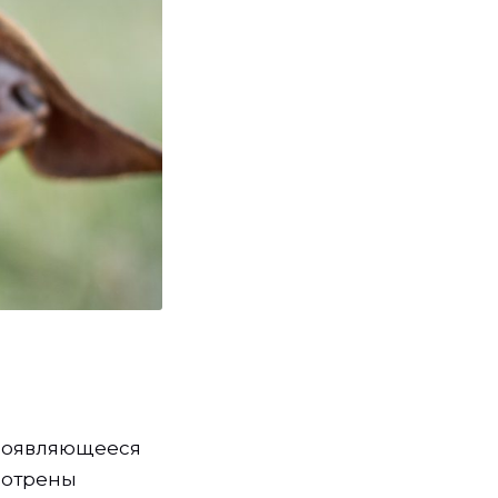
проявляющееся
мотрены