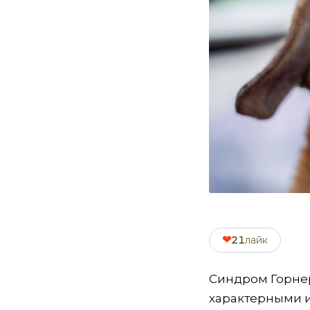
❤
21
лайк
Синдром Горнер
характерными и