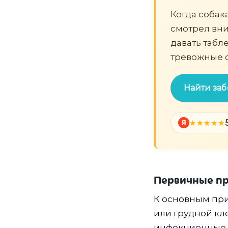
Когда собак
смотрел вни
давать табле
тревожные 
Найти заб
Я
Первичные пр
К основным при
или грудной кле
инфекционные 