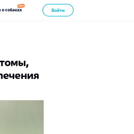
 о собаках
Войти
птомы,
лечения