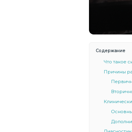
Содержание
Что такое с
Причины ра
Первичн
Вторичн
Клинически
Основны
Дополни
Диагностик