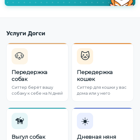
Услуги Догси
🐶
🐱
Передержка
Передержка
собак
кошек
Ситтер берёт вашу
Ситтер для кошки у вас
собаку к себе на N дней
дома или у него
🦮
☀️
Выгул собак
Дневная няня