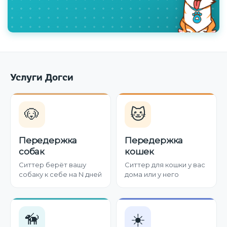
Услуги Догси
🐶
🐱
Передержка
Передержка
собак
кошек
Ситтер берёт вашу
Ситтер для кошки у вас
собаку к себе на N дней
дома или у него
🦮
☀️