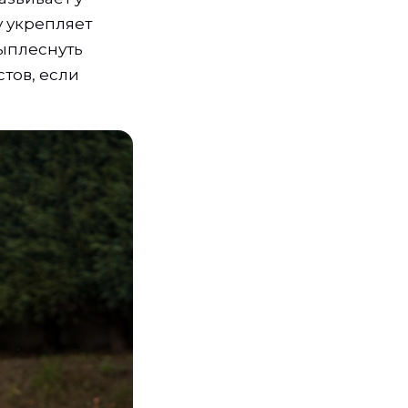
у укрепляет
выплеснуть
тов, если