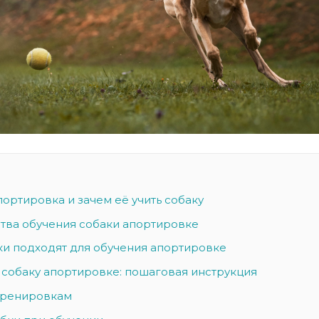
портировка и зачем её учить собаку
ва обучения собаки апортировке
ки подходят для обучения апортировке
ь собаку апортировке: пошаговая инструкция
тренировкам