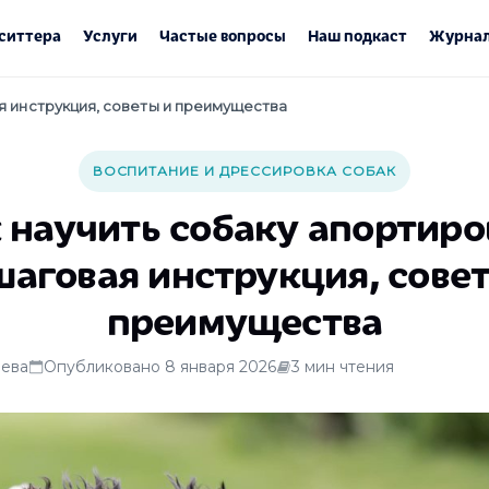
ситтера
Услуги
Частые вопросы
Наш подкаст
Журнал
я инструкция, советы и преимущества
ВОСПИТАНИЕ И ДРЕССИРОВКА СОБАК
 научить собаку апортиро
аговая инструкция, сове
преимущества
ева
Опубликовано 8 января 2026
3 мин чтения