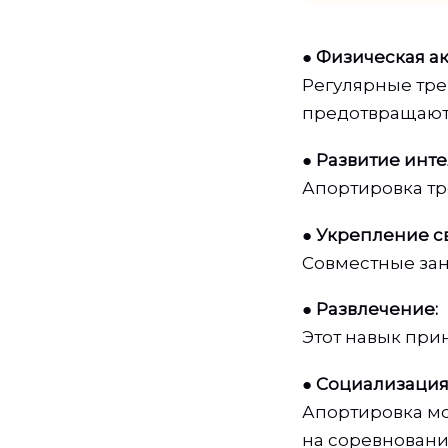
●
Физическая ак
Регулярные тр
предотвращают
●
Развитие инте
Апортировка тр
●
Укрепление св
Совместные зан
●
Развлечение:
Этот навык прин
●
Социализация
Апортировка мо
на соревновани