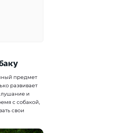
обаку
енный предмет
лько развивает
ослушание и
емя с собакой,
вать свои