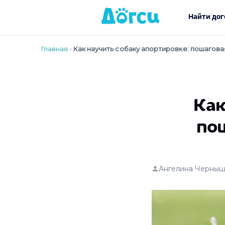
Найти дог
Главная
›
Как научить собаку апортировке: пошагова
Как
пош
Ангелина Черныш