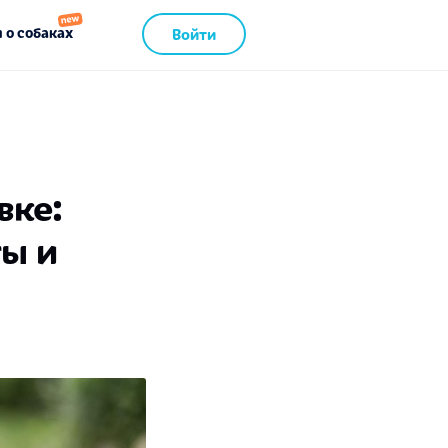
 о собаках
Войти
вке:
ты и