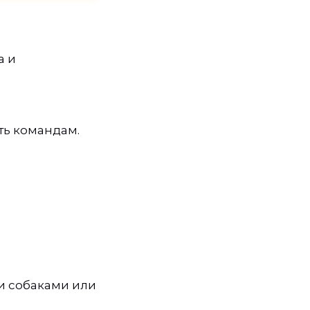
а и
ть командам.
ми собаками или