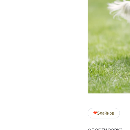
❤
5
лайков
Апортировка — 