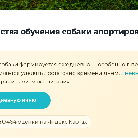
тва обучения собаки апортиро
собаки формируется ежедневно — особенно в пе
учается уделять достаточно времени днём,
дневн
ранить ритм воспитания.
 дневную няню →
5.0
·
464 оценки на Яндекс Картах