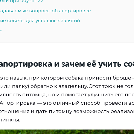
бки при обучении
 задаваемые вопросы об апортировке
ие советы для успешных занятий
:
апортировка и зачем её учить с
это навык, при котором собака приносит брош
или палку) обратно к владельцу. Этот трюк не то
ивность питомца, но и помогает улучшить его п
Апортировка — это отличный способ провести вр
отношения и дать питомцу возможность реализо
тинкты.