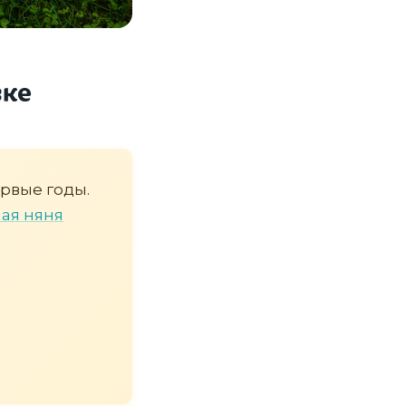
вке
рвые годы.
ая няня