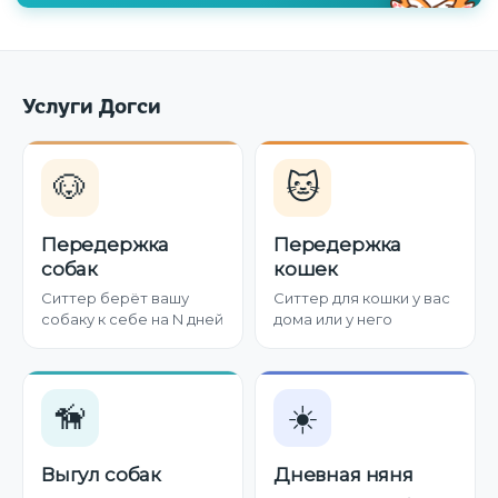
Услуги Догси
🐶
🐱
Передержка
Передержка
собак
кошек
Ситтер берёт вашу
Ситтер для кошки у вас
собаку к себе на N дней
дома или у него
🦮
☀️
Выгул собак
Дневная няня