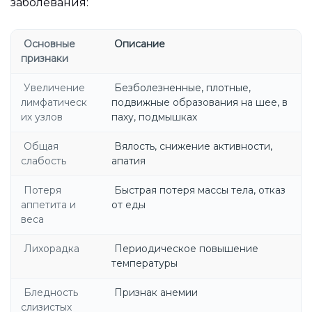
заболевания:
Основные
Описание
признаки
Увеличение
Безболезненные, плотные,
лимфатическ
подвижные образования на шее, в
их узлов
паху, подмышках
Общая
Вялость, снижение активности,
слабость
апатия
Потеря
Быстрая потеря массы тела, отказ
аппетита и
от еды
веса
Лихорадка
Периодическое повышение
температуры
Бледность
Признак анемии
слизистых