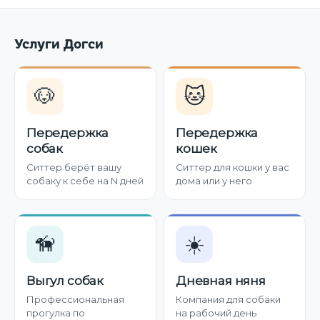
Услуги Догси
🐶
🐱
Передержка
Передержка
собак
кошек
Ситтер берёт вашу
Ситтер для кошки у вас
собаку к себе на N дней
дома или у него
🦮
☀️
Выгул собак
Дневная няня
Профессиональная
Компания для собаки
прогулка по
на рабочий день