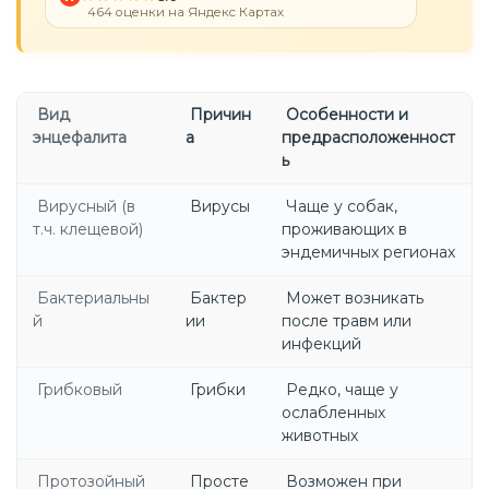
464 оценки на Яндекс Картах
Вид
Причин
Особенности и
энцефалита
а
предрасположенност
ь
Вирусный (в
Вирусы
Чаще у собак,
т.ч. клещевой)
проживающих в
эндемичных регионах
Бактериальны
Бактер
Может возникать
й
ии
после травм или
инфекций
Грибковый
Грибки
Редко, чаще у
ослабленных
животных
Протозойный
Просте
Возможен при