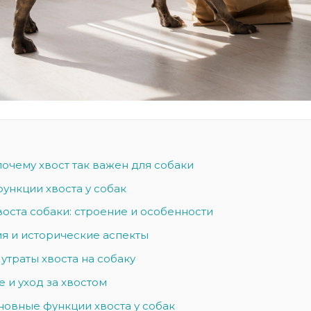
очему хвост так важен для собаки
ункции хвоста у собак
оста собаки: строение и особенности
я и исторические аспекты
утраты хвоста на собаку
 и уход за хвостом
новные функции хвоста у собак