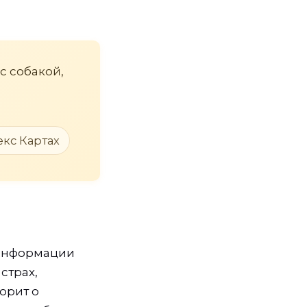
 с собакой,
екс Картах
 информации
страх,
орит о