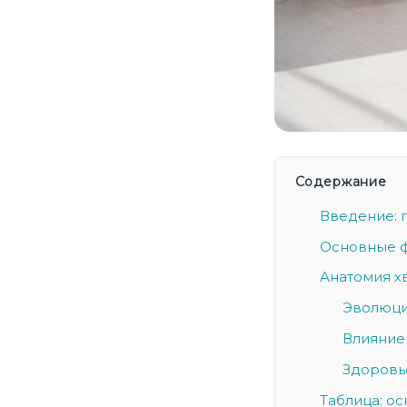
Содержание
Введение: п
Основные ф
Анатомия хв
Эволюци
Влияние 
Здоровье
Таблица: ос