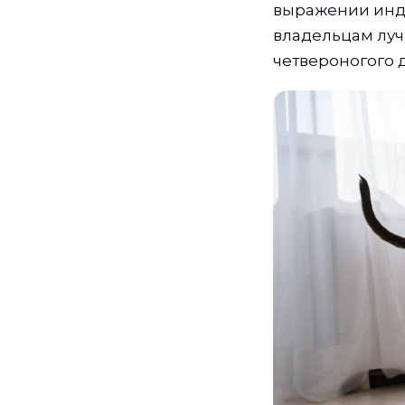
выражении инди
владельцам луч
четвероногого д