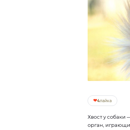
❤
4
лайка
Хвост у собаки
орган, играющи