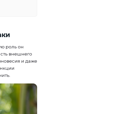
аки
ую роль он
часть внешнего
вновесия и даже
ункции
нить.