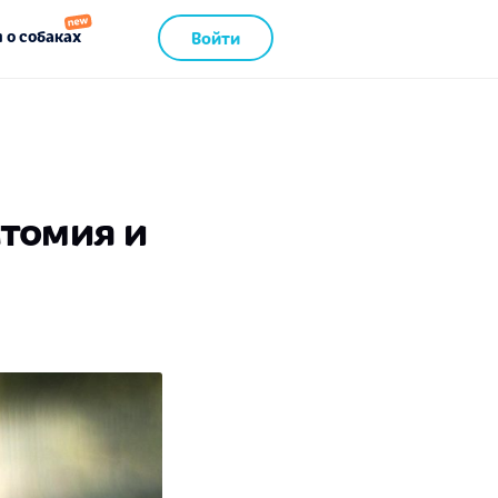
 о собаках
Войти
атомия и