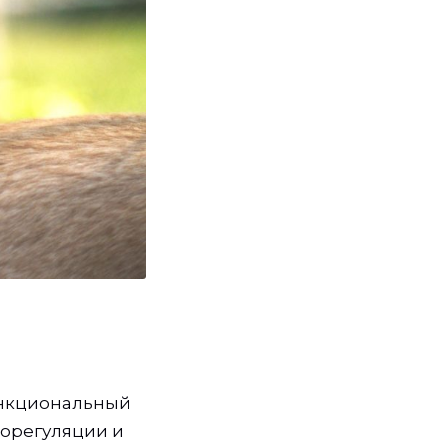
функциональный
морегуляции и