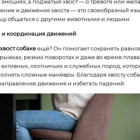
эмоциях, а поджатый хвост — о тревоге или жел
жение и движения хвоста — это своеобразный язы
цу общаться с другими животными и людьми.
а и координация движений
хвост собаке
ещё? Он помогает сохранять равно
прыжках, резких поворотах и даже во время плав
 активных, охотничьих и служебных пород, котор
олнять сложные манёвры. Благодаря хвосту соб
направление движения и избегать падений.