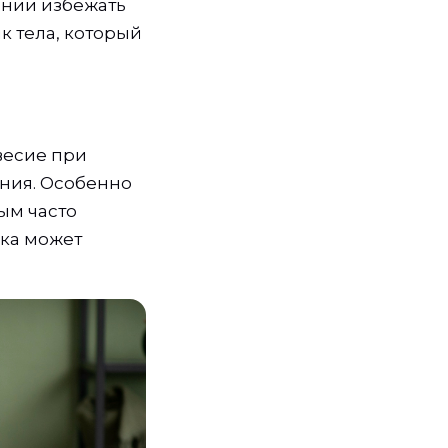
ании избежать
к тела, который
весие при
ания. Особенно
ым часто
ака может