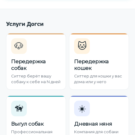
Услуги Догси
🐶
🐱
Передержка
Передержка
собак
кошек
Ситтер берёт вашу
Ситтер для кошки у вас
собаку к себе на N дней
дома или у него
🦮
☀️
Выгул собак
Дневная няня
Профессиональная
Компания для собаки