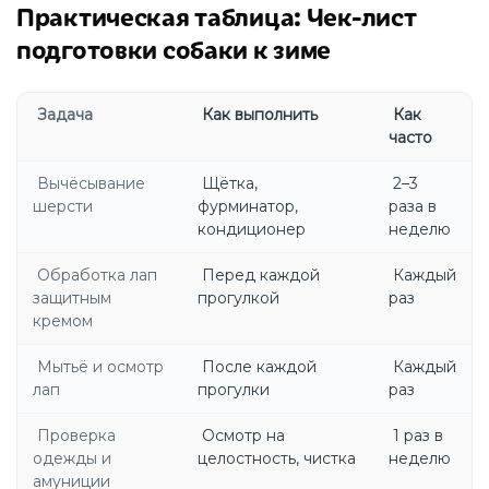
Практическая таблица: Чек-лист
подготовки собаки к зиме
Задача
Как выполнить
Как
часто
Вычёсывание
Щётка,
2–3
шерсти
фурминатор,
раза в
кондиционер
неделю
Обработка лап
Перед каждой
Каждый
защитным
прогулкой
раз
кремом
Мытьё и осмотр
После каждой
Каждый
лап
прогулки
раз
Проверка
Осмотр на
1 раз в
одежды и
целостность, чистка
неделю
амуниции