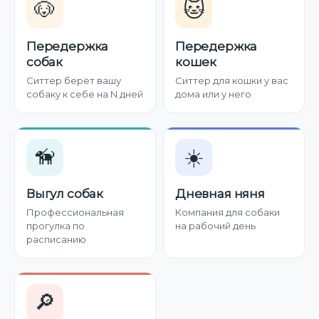
🐶
🐱
Передержка
Передержка
собак
кошек
Ситтер берёт вашу
Ситтер для кошки у вас
собаку к себе на N дней
дома или у него
🦮
☀️
Выгул собак
Дневная няня
Профессиональная
Компания для собаки
прогулка по
на рабочий день
расписанию
🔎