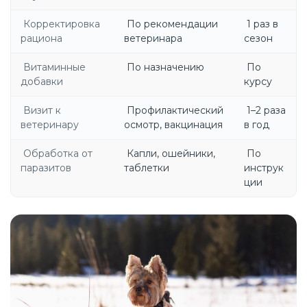
Корректировка
По рекомендации
1 раз в
рациона
ветеринара
сезон
Витаминные
По назначению
По
добавки
курсу
Визит к
Профилактический
1–2 раза
ветеринару
осмотр, вакцинация
в год
Обработка от
Капли, ошейники,
По
паразитов
таблетки
инструк
ции