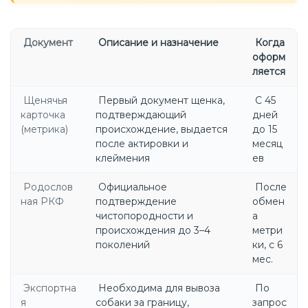
Документ
Описание и назначение
Когда
оформ
ляется
Щенячья
Первый документ щенка,
С 45
карточка
подтверждающий
дней
(метрика)
происхождение, выдается
до 15
после актировки и
месяц
клеймения
ев
Родослов
Официальное
После
ная РКФ
подтверждение
обмен
чистопородности и
а
происхождения до 3–4
метри
поколений
ки, с 6
мес.
Экспортна
Необходима для вывоза
По
я
собаки за границу,
запрос