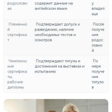
родословн
содержит данные на
у
ая
английском языке
владел
ьца
Племенно
Подтверждает допуск к
После
й
разведению, наличие
получе
сертифика
необходимых тестов и
ния
т
осмотров
родос
ловно
й
Чемпионс
Подтверждают титулы и
По
кие
достижения на выставках и
мере
сертифика
испытаниях
получе
ты,
ния
рабочие
титуло
дипломы
в