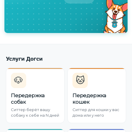
Услуги Догси
🐶
🐱
Передержка
Передержка
собак
кошек
Ситтер берёт вашу
Ситтер для кошки у вас
собаку к себе на N дней
дома или у него