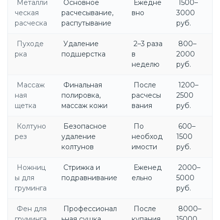
Металли
Основное
Ежедне
1500–
ческая
расчесывание,
вно
3000
расческа
распутывание
руб.
Пуходе
Удаление
2–3 раза
800–
рка
подшерстка
в
2000
неделю
руб.
Массаж
Финальная
После
1200–
ная
полировка,
расчесы
2500
щетка
массаж кожи
вания
руб.
Колтуно
Безопасное
По
600–
рез
удаление
необход
1500
колтунов
имости
руб.
Ножниц
Стрижка и
Еженед
2000–
ы для
подравнивание
ельно
5000
груминга
руб.
Фен для
Профессионал
После
8000–
груминга
ьная сушка
купания
15000