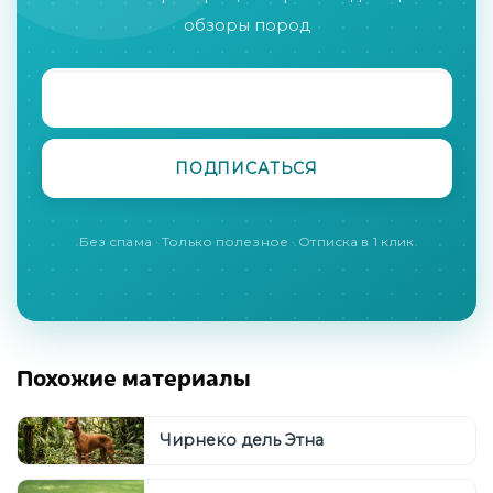
обзоры пород
Без спама · Только полезное · Отписка в 1 клик
Похожие материалы
Чирнеко дель Этна