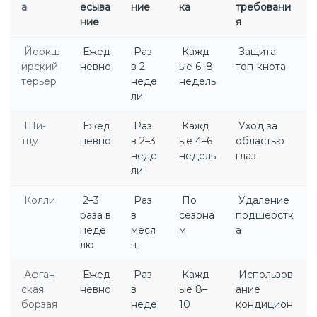
а
есыва
ние
ка
требовани
ние
я
Йоркш
Ежед
Раз
Кажд
Защита
ирский
невно
в 2
ые 6–8
топ-кнота
терьер
неде
недель
ли
Ши-
Ежед
Раз
Кажд
Уход за
тцу
невно
в 2–3
ые 4–6
областью
неде
недель
глаз
ли
Колли
2–3
Раз
По
Удаление
раза в
в
сезона
подшерстк
неде
меся
м
а
лю
ц
Афган
Ежед
Раз
Кажд
Использов
ская
невно
в
ые 8–
ание
борзая
неде
10
кондицион