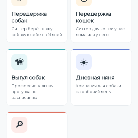
Передержка
Передержка
собак
кошек
Ситтер берёт вашу
Ситтер для кошки у вас
собаку к себе на N дней
дома или у него
🦮
☀️
Выгул собак
Дневная няня
Профессиональная
Компания для собаки
прогулка по
на рабочий день
расписанию
🔎