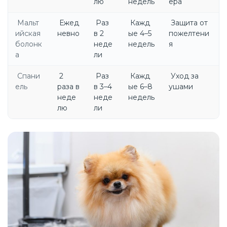
лю
недель
ера
Мальт
Ежед
Раз
Кажд
Защита от
ийская
невно
в 2
ые 4–5
пожелтени
болонк
неде
недель
я
а
ли
Спани
2
Раз
Кажд
Уход за
ель
раза в
в 3–4
ые 6–8
ушами
неде
неде
недель
лю
ли