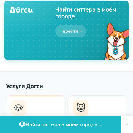
Найти ситтера в моём
городе
→
Перейти
Услуги Догси
🐶
🐱
Передержка
Передержка
×
🐶
Найти ситтера в моём городе
→
собак
кошек