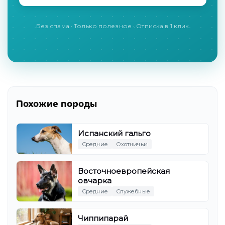
Без спама · Только полезное · Отписка в 1 клик
Похожие породы
Испанский гальго
Средние
Охотничьи
Восточноевропейская
овчарка
Средние
Служебные
Чиппипарай