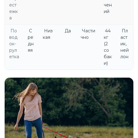
ест
чен
ежк
ий
а
По
С
Низ
Да
Части
44
Пл
вод
ре
кая
чно
кг
аст
ок-
дн
(2
ик,
рул
яя
со
ней
етка
бак
лон
и)