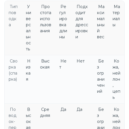
Тип
У
Про
Ре
Подх
Ма
Ма
пов
ни
стота
гул
одит
кси
тер
одк
ве
испо
иро
для
мал
иал
а
рс
льзов
вка
дресс
ьны
ы
ал
ания
дли
ировк
й
ьн
ны
и
вес
ос
ть
Сво
Н
Выс
Не
Нет
Бе
Ко
рка
из
окая
т
з
жа,
(спа
ка
огр
ней
рка)
я
ани
лон
чен
,
ий
цеп
ь
По
В
Сре
Да
Да
Бе
Ко
вод
ыс
дняя
з
жа,
ок-
ок
огр
ней
пер
ая
ани
лон