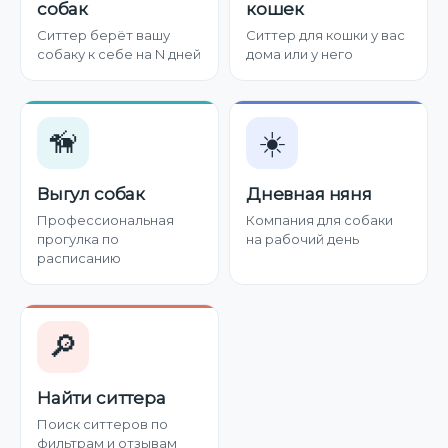
собак
кошек
Ситтер берёт вашу
Ситтер для кошки у вас
собаку к себе на N дней
дома или у него
🦮
☀️
Выгул собак
Дневная няня
Профессиональная
Компания для собаки
прогулка по
на рабочий день
расписанию
🔎
Найти ситтера
Поиск ситтеров по
фильтрам и отзывам