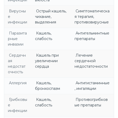
Вирусны
Острый кашель,
Симптоматическа
е
чихание,
я терапия,
инфекции
выделения
противовирусные
Паразита
Кашель,
Антигельминтные
рные
слабость
препараты
инвазии
Сердечн
Кашель при
Лечение
ая
увеличении
сердечной
недостат
сердца
недостаточности
очность
Аллергия
Кашель,
Антигистаминные
бронхоспазм
, ингаляции
Грибковы
Кашель,
Противогрибков
е
слабость
ые препараты
инфекции