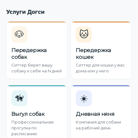
Услуги Догси
🐶
🐱
Передержка
Передержка
собак
кошек
Ситтер берёт вашу
Ситтер для кошки у вас
собаку к себе на N дней
дома или у него
🦮
☀️
Выгул собак
Дневная няня
Профессиональная
Компания для собаки
прогулка по
на рабочий день
расписанию