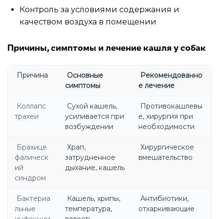
Контроль за условиями содержания и
качеством воздуха в помещении
Причины, симптомы и лечение кашля у собак
Причина
Основные
Рекомендованно
симптомы
е лечение
Коллапс
Сухой кашель,
Противокашлевы
трахеи
усиливается при
е, хирургия при
возбуждении
необходимости
Брахице
Храп,
Хирургическое
фалическ
затрудненное
вмешательство
ий
дыхание, кашель
синдром
Бактериа
Кашель, хрипы,
Антибиотики,
льные
температура,
отхаркивающие
инфекции
вялость