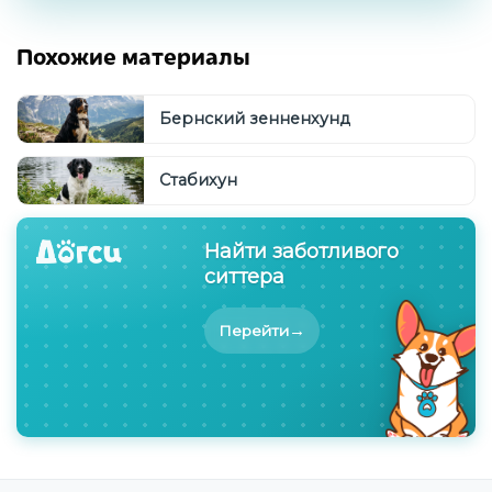
Похожие материалы
Бернский зенненхунд
Стабихун
Найти заботливого
ситтера
→
Перейти