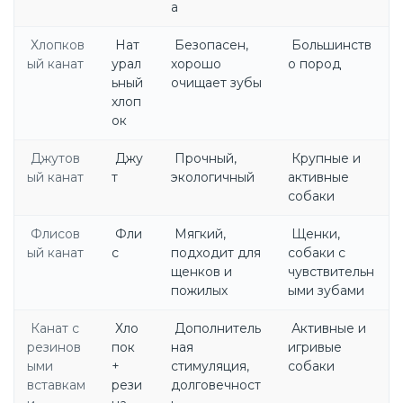
а
Хлопков
Нат
Безопасен,
Большинств
ый канат
урал
хорошо
о пород
ьный
очищает зубы
хлоп
ок
Джутов
Джу
Прочный,
Крупные и
ый канат
т
экологичный
активные
собаки
Флисов
Фли
Мягкий,
Щенки,
ый канат
с
подходит для
собаки с
щенков и
чувствительн
пожилых
ыми зубами
Канат с
Хло
Дополнитель
Активные и
резинов
пок
ная
игривые
ыми
+
стимуляция,
собаки
вставкам
рези
долговечност