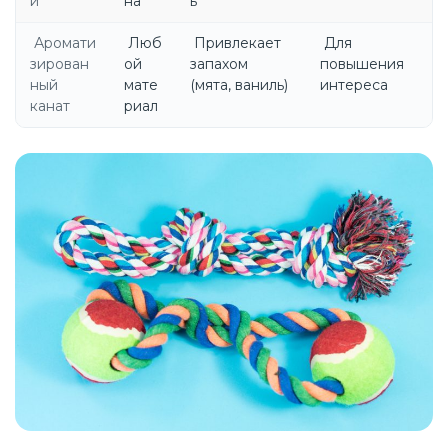
и
на
ь
Аромати
Люб
Привлекает
Для
зирован
ой
запахом
повышения
ный
мате
(мята, ваниль)
интереса
канат
риал