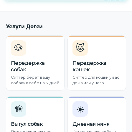
Услуги Догси
🐶
🐱
Передержка
Передержка
собак
кошек
Ситтер берёт вашу
Ситтер для кошки у вас
собаку к себе на N дней
дома или у него
🦮
☀️
Выгул собак
Дневная няня
Профессиональная
Компания для собаки