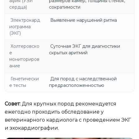
афия (УЗИ
размеров камер, толщины стенок,
сердца)
сократимости
Электрокард
Выявление нарушений ритма
иограмма
(ЭКГ)
Холтеровско
Суточная ЭКГ для диагностики
е
скрытых аритмий
мониториров
ание
Генетически
Для пород с наследственной
е тесты
предрасположенностью
Совет:
Для крупных пород рекомендуется
ежегодно проходить обследование у
ветеринарного кардиолога с проведением ЭКГ
и эхокардиографии.