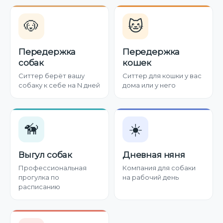
🐶
🐱
Передержка
Передержка
собак
кошек
Ситтер берёт вашу
Ситтер для кошки у вас
собаку к себе на N дней
дома или у него
🦮
☀️
Выгул собак
Дневная няня
Профессиональная
Компания для собаки
прогулка по
на рабочий день
расписанию