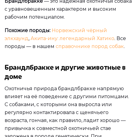
Брандлбракке
— это надёжная охотничья собака
с уравновешенным характером и высоким
рабочим потенциалом.
Похожие породы:
Норвежский чёрный
элкхаунд
,
Акита-ину: легендарный Хатико
. Все
породы — в нашем
справочнике пород собак
.
Брандлбракке и другие животные в
доме
Охотничья природа брандлбракке напрямую
влияет на её поведение с другими питомцами.
С собаками, с которыми она выросла или
регулярно контактировала с щенячьего
возраста, гончая, как правило, ладит хорошо —
привычка к совместной охотничьей стае
заложена в породе генетически. При