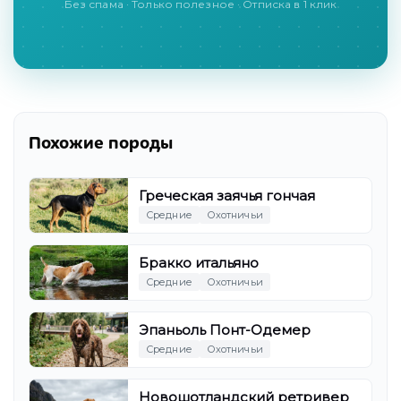
Без спама · Только полезное · Отписка в 1 клик
Похожие породы
Греческая заячья гончая
Средние
Охотничьи
Бракко итальяно
Средние
Охотничьи
Эпаньоль Понт-Одемер
Средние
Охотничьи
Новошотландский ретривер