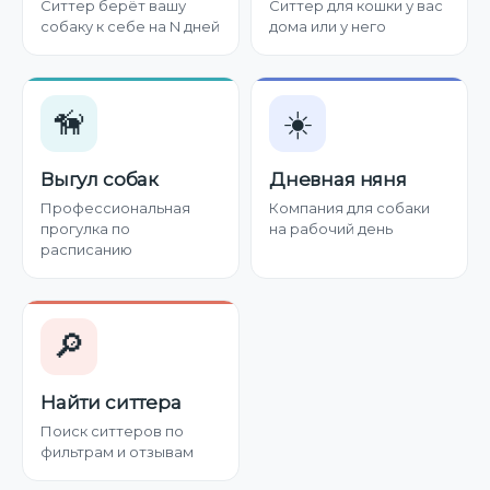
Ситтер берёт вашу
Ситтер для кошки у вас
собаку к себе на N дней
дома или у него
🦮
☀️
Выгул собак
Дневная няня
Профессиональная
Компания для собаки
прогулка по
на рабочий день
расписанию
🔎
Найти ситтера
Поиск ситтеров по
фильтрам и отзывам