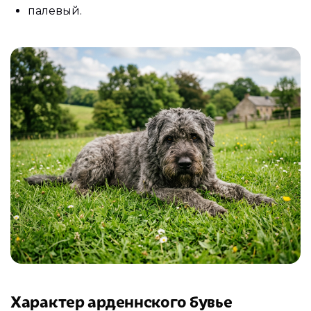
палевый.
Характер арденнского бувье