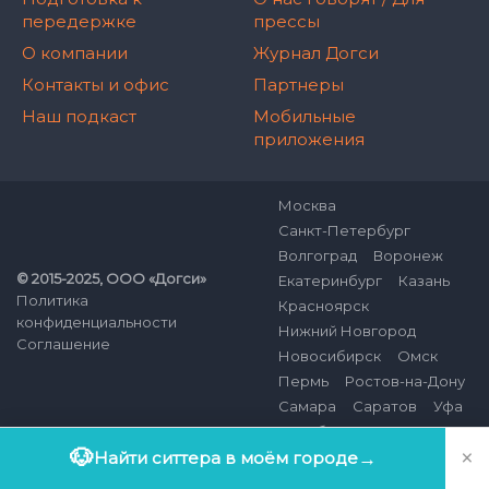
передержке
прессы
О компании
Журнал Догси
Контакты и офис
Партнеры
Наш подкаст
Мобильные
приложения
Москва
Санкт-Петербург
Волгоград
Воронеж
© 2015-2025, ООО «Догси»
Екатеринбург
Казань
Политика
Красноярск
конфиденциальности
Нижний Новгород
Соглашение
Новосибирск
Омск
Пермь
Ростов-на-Дону
Самара
Саратов
Уфа
Челябинск
Все города
×
🐶
Найти ситтера в моём городе
→