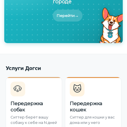
городе
→
Перейти
Услуги Догси
🐶
🐱
Передержка
Передержка
собак
кошек
Ситтер берёт вашу
Ситтер для кошки у вас
собаку к себе на N дней
дома или у него