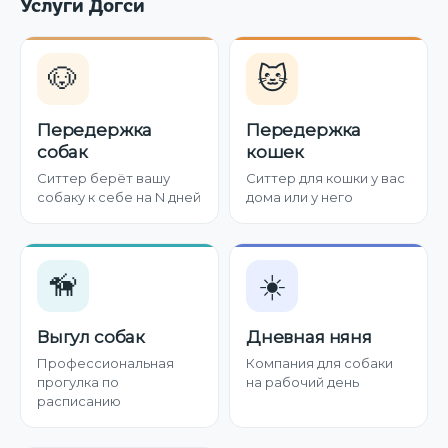
Услуги Догси
🐶
🐱
Передержка
Передержка
собак
кошек
Ситтер берёт вашу
Ситтер для кошки у вас
собаку к себе на N дней
дома или у него
🦮
☀️
Выгул собак
Дневная няня
Профессиональная
Компания для собаки
прогулка по
на рабочий день
расписанию