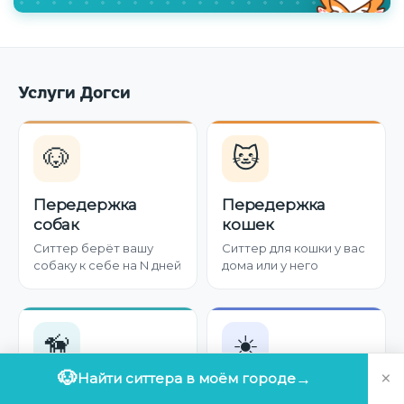
Услуги Догси
🐶
🐱
Передержка
Передержка
собак
кошек
Ситтер берёт вашу
Ситтер для кошки у вас
собаку к себе на N дней
дома или у него
🦮
☀️
×
🐶
Найти ситтера в моём городе
→
Выгул собак
Дневная няня