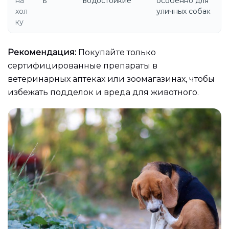
на
ь
водостойкие
особенно для
хол
уличных собак
ку
Рекомендация:
Покупайте только
сертифицированные препараты в
ветеринарных аптеках или зоомагазинах, чтобы
избежать подделок и вреда для животного.