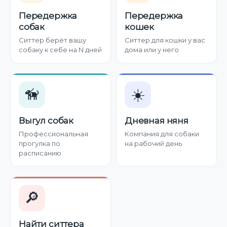
Передержка
Передержка
собак
кошек
Ситтер берёт вашу
Ситтер для кошки у вас
собаку к себе на N дней
дома или у него
🦮
☀️
Выгул собак
Дневная няня
Профессиональная
Компания для собаки
прогулка по
на рабочий день
расписанию
🔎
Найти ситтера