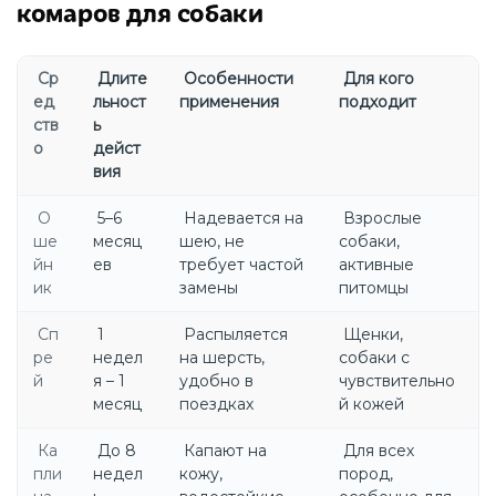
комаров для собаки
Ср
Длите
Особенности
Для кого
ед
льност
применения
подходит
ств
ь
о
дейст
вия
О
5–6
Надевается на
Взрослые
ше
месяц
шею, не
собаки,
йн
ев
требует частой
активные
ик
замены
питомцы
Сп
1
Распыляется
Щенки,
ре
недел
на шерсть,
собаки с
й
я – 1
удобно в
чувствительно
месяц
поездках
й кожей
Ка
До 8
Капают на
Для всех
пли
недел
кожу,
пород,