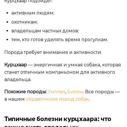
Курцхаар подойдёт:
активным людям;
охотникам;
владельцам частных домов;
тем, кто готов уделять время прогулкам.
Порода требует внимания и активности.
Курцхаар
— энергичная и умная собака, которая
станет отличным компаньоном для активного
владельца.
Похожие породы:
Уиппет
,
Билли
. Все породы —
в нашем
справочнике пород собак
.
Типичные болезни курцхаара: что
важно знать владельцу