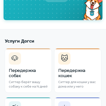
Услуги Догси
🐶
🐱
Передержка
Передержка
собак
кошек
Ситтер берёт вашу
Ситтер для кошки у вас
собаку к себе на N дней
дома или у него