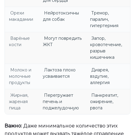
для сердца
Орехи
Нейротоксичны
Тремор,
макадамии
для собак
паралич,
гипертермия
Варёные
Могут повредить
Запор,
кости
ЖКТ
кровотечение,
разрыв
кишечника
Молоко и
Лактоза плохо
Диарея,
молочные
усваивается
вздутие,
продукты
аллергия
Жирная,
Перегружает
Панкреатит,
жареная
печень и
ожирение,
пища
поджелудочную
рвота
Важно:
Даже минимальное количество этих
продуктов может вызвать тяжёлое отравление