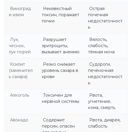
Виноград
Неизвестный
Острая
и изюм
токсин, поражает
почечная
почки
недостаточност
ь
Лук,
Разрушает
Вялость,
чеснок,
эритроциты,
слабость,
лук-порей
вызывает анемию
тёмная моча
Ксилит
Резко снижает
Судороги,
(заменител
уровень сахара в
печёночная
ь сахара)
крови
недостаточност
ь
Алкоголь
Токсичен для
Рвота,
нервной системы
угнетение,
кома, смерть
Авокадо
Содержит
Рвота, диарея,
персин, опасен
слабость