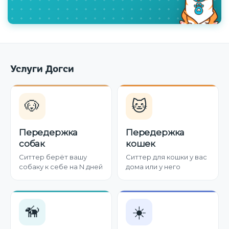
Услуги Догси
🐶
🐱
Передержка
Передержка
собак
кошек
Ситтер берёт вашу
Ситтер для кошки у вас
собаку к себе на N дней
дома или у него
🦮
☀️