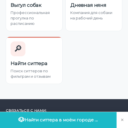
Выгул собак
Дневная няня
Профессиональная
Компания для собаки
прогулка по
на рабочий день
расписанию
🔎
Найти ситтера
Поиск ситтеров по
фильтрам и отзывам
СВЯЗАТЬСЯ С НАМИ:
×
🐶
Найти ситтера в моём городе
→
БЕСПЛАТНО ПО РФ