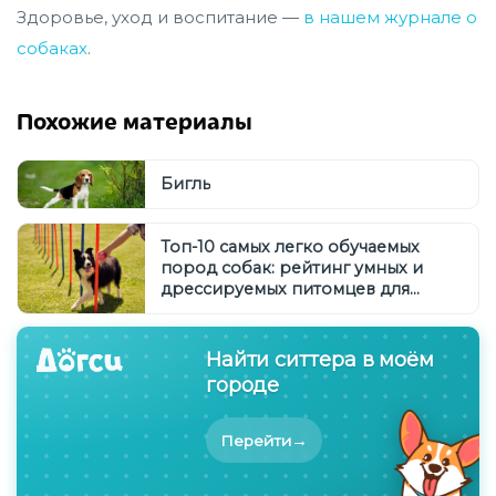
Здоровье, уход и воспитание —
в нашем журнале о
собаках
.
Похожие материалы
Бигль
Топ-10 самых легко обучаемых
пород собак: рейтинг умных и
дрессируемых питомцев для
начинающих и опытных
владельцев
Найти ситтера в моём
городе
→
Перейти