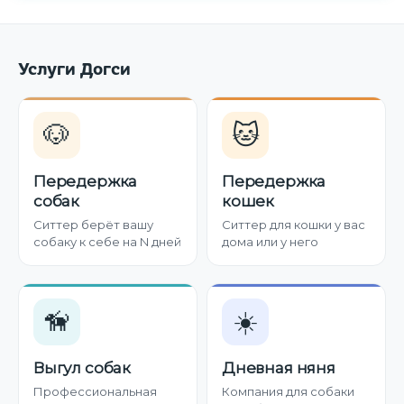
Услуги Догси
🐶
🐱
Передержка
Передержка
собак
кошек
Ситтер берёт вашу
Ситтер для кошки у вас
собаку к себе на N дней
дома или у него
🦮
☀️
Выгул собак
Дневная няня
Профессиональная
Компания для собаки